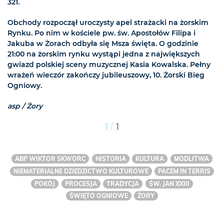
321.
Obchody rozpoczął uroczysty apel strażacki na żorskim
Rynku. Po nim w kościele pw. św. Apostołów Filipa i
Jakuba w Żorach odbyła się Msza święta. O godzinie
21:00 na żorskim rynku wystąpi jedna z największych
gwiazd polskiej sceny muzycznej Kasia Kowalska. Pełny
wrażeń wieczór zakończy jubileuszowy, 10. Żorski Bieg
Ogniowy.
asp / Żory
/
1
1
ABP WIKTOR SKWORC
HISTORIA
KULTURA
MODLITWA
NIEMATERIALNE DZIEDZICTWO KULTUROWE
PACEM IN TERRIS
POKÓJ
PROCESJA
TRADYCJA
ŚW. JAN XXIII
ŚWIĘTO OGNIOWE
ŻORY