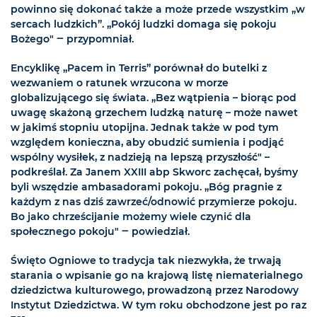
powinno się dokonać także a może przede wszystkim „w
sercach ludzkich”. „Pokój ludzki domaga się pokoju
Bożego" ‒ przypomniał.
Encyklikę „Pacem in Terris” porównał do butelki z
wezwaniem o ratunek wrzucona w morze
globalizującego się świata. „Bez wątpienia – biorąc pod
uwagę skażoną grzechem ludzką naturę – może nawet
w jakimś stopniu utopijna. Jednak także w pod tym
względem konieczna, aby obudzić sumienia i podjąć
wspólny wysiłek, z nadzieją na lepszą przyszłość" –
podkreślał. Za Janem XXIII abp Skworc zachęcał, byśmy
byli wszędzie ambasadorami pokoju. „Bóg pragnie z
każdym z nas dziś zawrzeć/odnowić przymierze pokoju.
Bo jako chrześcijanie możemy wiele czynić dla
społecznego pokoju" ‒ powiedział.
Święto Ogniowe to tradycja tak niezwykła, że trwają
starania o wpisanie go na krajową listę niematerialnego
dziedzictwa kulturowego, prowadzoną przez Narodowy
Instytut Dziedzictwa. W tym roku obchodzone jest po raz