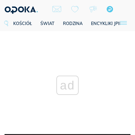
KOŚCIÓŁ
ŚWIAT
RODZINA
ENCYKLIKI JPII
SE
ad