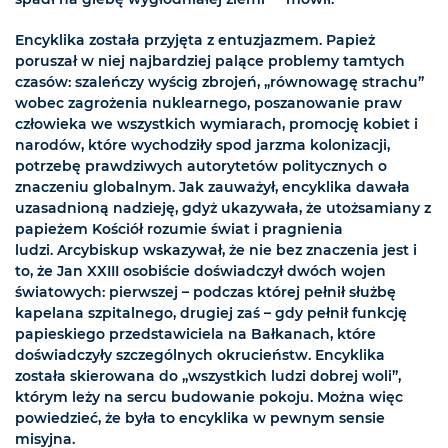
Encyklika została przyjęta z entuzjazmem. Papież
poruszał w niej najbardziej palące problemy tamtych
czasów: szaleńczy wyścig zbrojeń, „równowagę strachu”
wobec zagrożenia nuklearnego, poszanowanie praw
człowieka we wszystkich wymiarach, promocję kobiet i
narodów, które wychodziły spod jarzma kolonizacji,
potrzebę prawdziwych autorytetów politycznych o
znaczeniu globalnym. Jak zauważył, encyklika dawała
uzasadnioną nadzieję, gdyż ukazywała, że utożsamiany z
papieżem Kościół rozumie świat i pragnienia
ludzi. Arcybiskup wskazywał, że nie bez znaczenia jest i
to, że Jan XXIII osobiście doświadczył dwóch wojen
światowych: pierwszej – podczas której pełnił służbę
kapelana szpitalnego, drugiej zaś – gdy pełnił funkcję
papieskiego przedstawiciela na Bałkanach, które
doświadczyły szczególnych okrucieństw. Encyklika
została skierowana do „wszystkich ludzi dobrej woli”,
którym leży na sercu budowanie pokoju. Można więc
powiedzieć, że była to encyklika w pewnym sensie
misyjna.