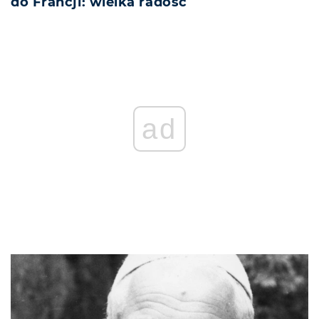
do Francji: wielka radość
ad