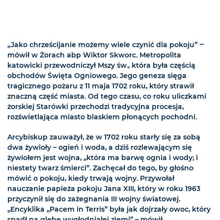
„Jako chrześcijanie możemy wiele czynić dla pokoju” ‒
mówił w Żorach abp Wiktor Skworc. Metropolita
katowicki przewodniczył Mszy św., która była częścią
obchodów Święta Ogniowego. Jego geneza sięga
tragicznego pożaru z 11 maja 1702 roku, który strawił
znaczną część miasta. Od tego czasu, co roku uliczkami
żorskiej Starówki przechodzi tradycyjna procesja,
rozświetlająca miasto blaskiem płonących pochodni.
Arcybiskup zauważył, że w 1702 roku starły się za sobą
dwa żywioły – ogień i woda, a dziś rozlewającym się
żywiołem jest wojna, „która ma barwę ognia i wody; i
niestety twarz śmierci”. Zachęcał do tego, by głośno
mówić o pokoju, kiedy trwają wojny. Przywołał
nauczanie papieża pokoju Jana XIII, który w roku 1963
przyczynił się do zażegnania III wojny światowej.
„Encyklika „Pacem in Terris” była jak dojrzały owoc, który
spadł na glebę wygłodniałej ziemi” – mówił.