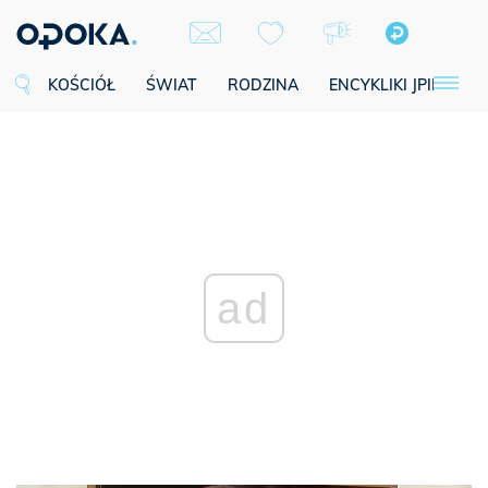
KOŚCIÓŁ
ŚWIAT
RODZINA
ENCYKLIKI JPII
SE
ad