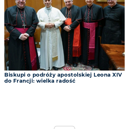
Biskupi o podróży apostolskiej Leona XIV
do Francji: wielka radość