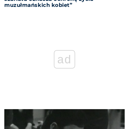
muzułmańskich kobiet”
ad