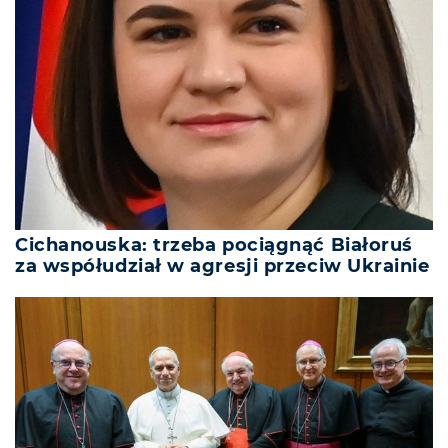
Cichanouska: trzeba pociągnąć Białoruś
za współudział w agresji przeciw Ukrainie