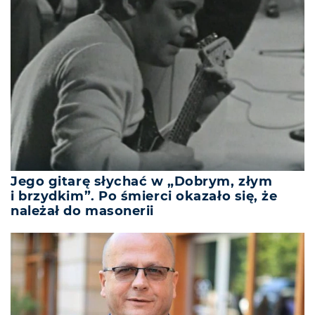
Jego gitarę słychać w „Dobrym, złym
i brzydkim”. Po śmierci okazało się, że
należał do masonerii