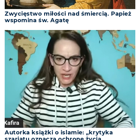
Zwycięstwo miłości nad śmiercią. Papież
wspomina św. Agatę
Autorka książki o islamie: „krytyka
szariatu oznacza ochronę życia