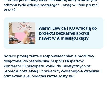
mobilizacja ze strony osób i środowisk, którym bliska jest
ochrona życia dziecka poczętego"
– piszą w liście prezesi
PFROŻ.
Alarm: Lewica i KO wracają do
projektu bezkarnej aborcji
nawet w 9. miesiącu ciąży
Gorąco proszą także o rozpowszechnianie modlitwy
dołączonej do Stanowiska Zespołu Ekspertów
Konferencji Episkopatu Polski ds. Bioetycznych pt.
„Aborcja poza etyką i prawem?”, wydanego 4 września i
odmawiania jej podczas każdej Mszy św.