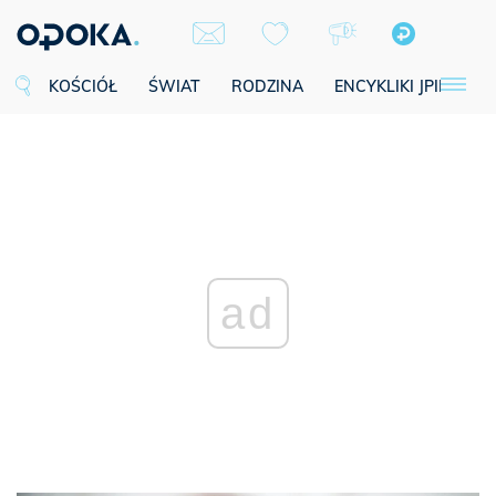
KOŚCIÓŁ
ŚWIAT
RODZINA
ENCYKLIKI JPII
SE
ad