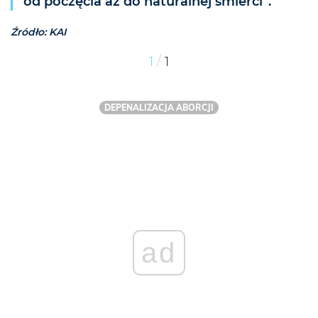
od poczęcia aż do naturalnej śmierci”.
Źródło: KAI
/
1
1
DEPENALIZACJA ABORCJI
ad