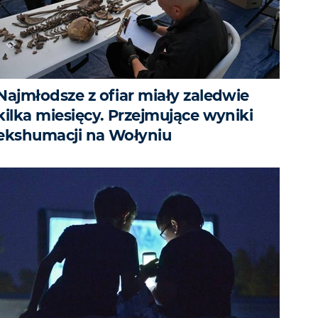
Najmłodsze z ofiar miały zaledwie
kilka miesięcy. Przejmujące wyniki
ekshumacji na Wołyniu