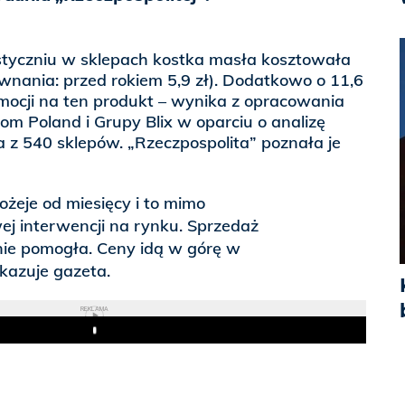
 styczniu w sklepach kostka masła kosztowała
równania: przed rokiem 5,9 zł). Dodatkowo o 11,6
omocji na ten produkt – wynika z opracowania
m Poland i Grupy Blix w oparciu o analizę
 z 540 sklepów. „Rzeczpospolita” poznała je
żeje od miesięcy i to mimo
j interwencji na rynku. Sprzedaż
ie pomogła. Ceny idą w górę w
skazuje gazeta.
REKLAMA
Play