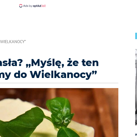
O WIELKANOCY”
asła? „Myślę, że ten
my do Wielkanocy”