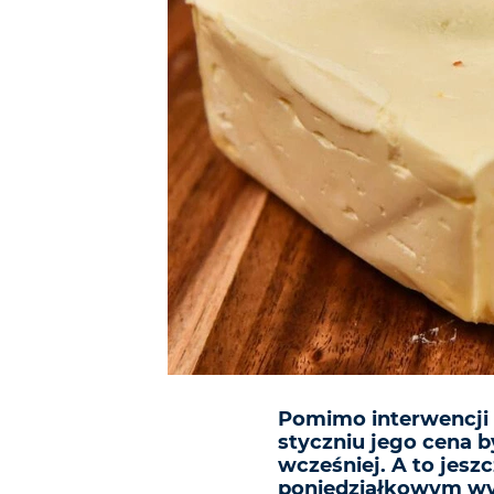
Pomimo interwencji 
styczniu jego cena b
wcześniej. A to jesz
poniedziałkowym wyd