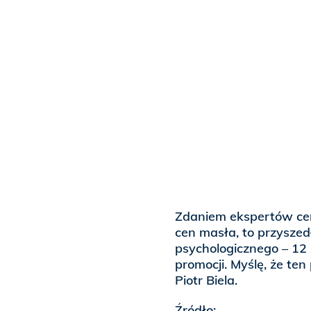
Zdaniem ekspertów cen
cen masła, to przysze
psychologicznego – 12 z
promocji. Myślę, że te
Piotr Biela.
Źródło: