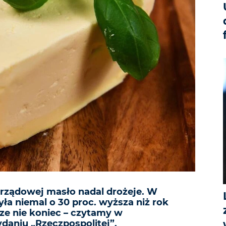
rządowej masło nadal drożeje. W
yła niemal o 30 proc. wyższa niż rok
cze nie koniec – czytamy w
aniu „Rzeczpospolitej”.