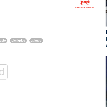
asło
pieniądze
zakupy
d