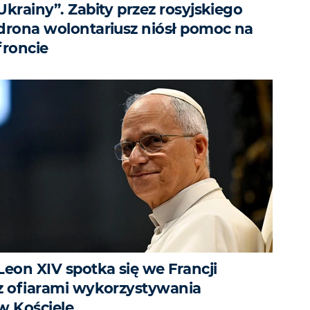
Ukrainy”. Zabity przez rosyjskiego
drona wolontariusz niósł pomoc na
froncie
Leon XIV spotka się we Francji
z ofiarami wykorzystywania
w Kościele