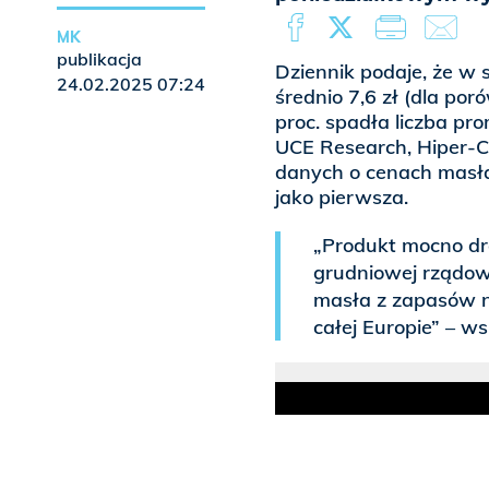
MK
publikacja
Dziennik podaje, że w
24.02.2025 07:24
średnio 7,6 zł (dla po
proc. spadła liczba pr
UCE Research, Hiper-Co
danych o cenach masła
jako pierwsza.
„Produkt mocno dro
grudniowej rządowe
masła z zapasów n
całej Europie” – w