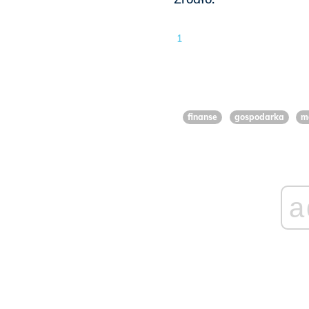
1
finanse
gospodarka
m
a