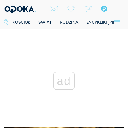
KOŚCIÓŁ
ŚWIAT
RODZINA
ENCYKLIKI JPII
SE
ad