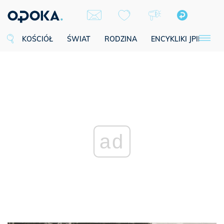
KOŚCIÓŁ
ŚWIAT
RODZINA
ENCYKLIKI JPII
SE
ad