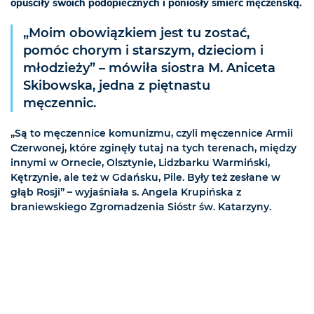
opuściły swoich podopiecznych i poniosły śmierć męczeńską.
„Moim obowiązkiem jest tu zostać,
pomóc chorym i starszym, dzieciom i
młodzieży” – mówiła siostra M. Aniceta
Skibowska, jedna z piętnastu
męczennic.
„Są to męczennice komunizmu, czyli męczennice Armii
Czerwonej, które zginęły tutaj na tych terenach, między
innymi w Ornecie, Olsztynie, Lidzbarku Warmiński,
Kętrzynie, ale też w Gdańsku, Pile. Były też zesłane w
głąb Rosji” – wyjaśniała s. Angela Krupińska z
braniewskiego Zgromadzenia Sióstr św. Katarzyny.