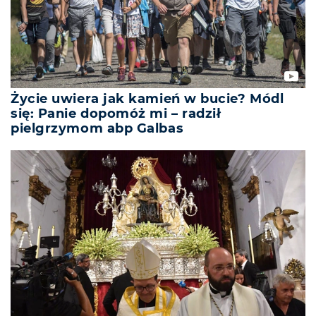
Życie uwiera jak kamień w bucie? Módl
się: Panie dopomóż mi – radził
pielgrzymom abp Galbas