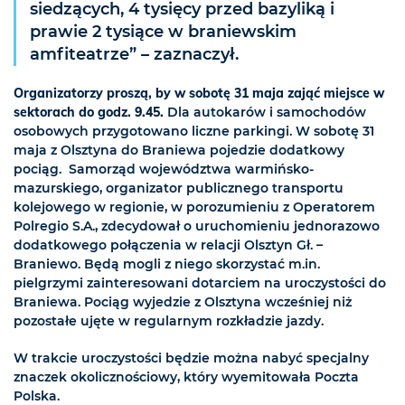
siedzących, 4 tysięcy przed bazyliką i
prawie 2 tysiące w braniewskim
amfiteatrze” – zaznaczył.
Organizatorzy proszą, by w sobotę 31 maja zająć miejsce w
sektorach do godz. 9.45.
Dla autokarów i samochodów
osobowych przygotowano liczne parkingi. W sobotę 31
maja z Olsztyna do Braniewa pojedzie dodatkowy
pociąg. Samorząd województwa warmińsko-
mazurskiego, organizator publicznego transportu
kolejowego w regionie, w porozumieniu z Operatorem
Polregio S.A., zdecydował o uruchomieniu jednorazowo
dodatkowego połączenia w relacji Olsztyn Gł. –
Braniewo. Będą mogli z niego skorzystać m.in.
pielgrzymi zainteresowani dotarciem na uroczystości do
Braniewa. Pociąg wyjedzie z Olsztyna wcześniej niż
pozostałe ujęte w regularnym rozkładzie jazdy.
W trakcie uroczystości będzie można nabyć specjalny
znaczek okolicznościowy, który wyemitowała Poczta
Polska.