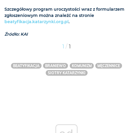
Szczegółowy program uroczystości wraz z formularzem
zgłoszeniowym można znaleźć na stronie
beatyfikacja.katarzynki.org.pl
.
Źródło: KAI
/
1
1
BEATYFIKACJA
BRANIEWO
KOMUNIZM
MĘCZENNICE
SIOTRY KATARZYNKI