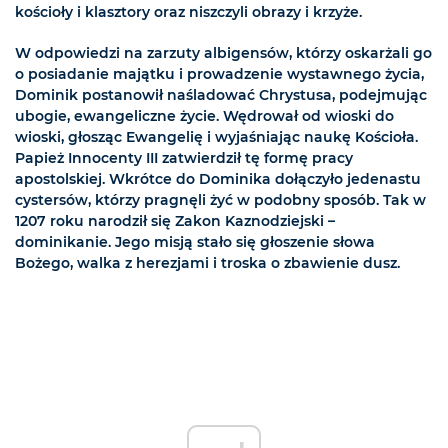
kościoły i klasztory oraz niszczyli obrazy i krzyże.
W odpowiedzi na zarzuty albigensów, którzy oskarżali go
o posiadanie majątku i prowadzenie wystawnego życia,
Dominik postanowił naśladować Chrystusa, podejmując
ubogie, ewangeliczne życie. Wędrował od wioski do
wioski, głosząc Ewangelię i wyjaśniając naukę Kościoła.
Papież Innocenty III zatwierdził tę formę pracy
apostolskiej. Wkrótce do Dominika dołączyło jedenastu
cystersów, którzy pragnęli żyć w podobny sposób. Tak w
1207 roku narodził się Zakon Kaznodziejski –
dominikanie. Jego misją stało się głoszenie słowa
Bożego, walka z herezjami i troska o zbawienie dusz.