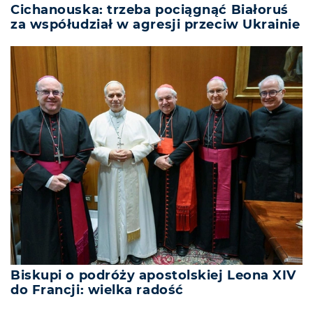
Cichanouska: trzeba pociągnąć Białoruś
za współudział w agresji przeciw Ukrainie
Biskupi o podróży apostolskiej Leona XIV
do Francji: wielka radość