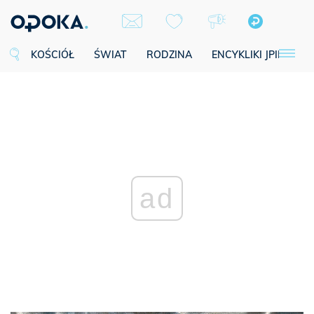
KOŚCIÓŁ
ŚWIAT
RODZINA
ENCYKLIKI JPII
SE
ad