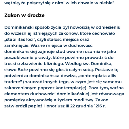
wątpię, że połączył się z nimi w ich chwale w niebie”.
Zakon w drodze
Dominikański sposób życia był nowością w odniesieniu
do wcześniej istniejących zakonów, które cechowało
„stabilitas loci”, czyli stałość miejsca oraz
zamknięcie. Ważne miejsce w duchowości
dominikańskiej zajmuje studiowanie rozumiane jako
poszukiwanie prawdy, które powinno prowadzić do
troski o zbawienie bliźniego. Według św. Dominika,
słowo Boże powinno się głosić całym sobą. Postawę tę
potwierdza dominikańska dewiza, „contemplata aliis
tradere” (nauczać innych tego, w czym jest się samemu
zakorzenionym poprzez kontemplację). Poza tym, ważna
elementem duchowości dominikańskiej jest równowaga
pomiędzy aktywnością a życiem modlitwy. Zakon
zatwierdził papież Honoriusz III 22 grudnia 1216 r.