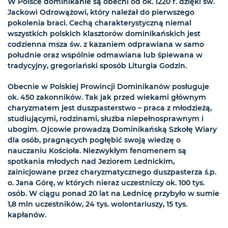
W Polsce dominikanie są obecni od ok. 1220 r. dzięki św.
Jackowi Odrowążowi, który należał do pierwszego
pokolenia braci. Cechą charakterystyczną niemal
wszystkich polskich klasztorów dominikańskich jest
codzienna msza św. z kazaniem odprawiana w samo
południe oraz wspólnie odmawiana lub śpiewana w
tradycyjny, gregoriański sposób Liturgia Godzin.
Obecnie w Polskiej Prowincji Dominikanów posługuje
ok. 450 zakonników. Tak jak przed wiekami głównym
charyzmatem jest duszpasterstwo – praca z młodzieżą,
studiującymi, rodzinami, służba niepełnosprawnym i
ubogim. Ojcowie prowadzą Dominikańską Szkołę Wiary
dla osób, pragnących pogłębić swoją wiedzę o
nauczaniu Kościoła. Niezwykłym fenomenem są
spotkania młodych nad Jeziorem Lednickim,
zainicjowane przez charyzmatycznego duszpasterza ś.p.
o. Jana Górę, w których nieraz uczestniczy ok. 100 tys.
osób. W ciągu ponad 20 lat na Lednicę przybyło w sumie
1,8 mln uczestników, 24 tys. wolontariuszy, 15 tys.
kapłanów.