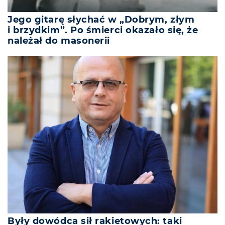
Jego gitarę słychać w „Dobrym, złym
i brzydkim”. Po śmierci okazało się, że
należał do masonerii
Były dowódca sił rakietowych: taki