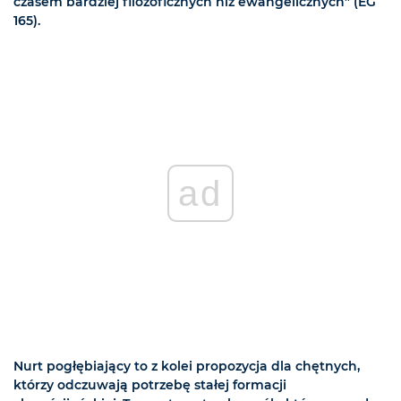
czasem bardziej filozoficznych niż ewangelicznych” (EG
165).
ad
Nurt pogłębiający to z kolei propozycja dla chętnych,
którzy odczuwają potrzebę stałej formacji