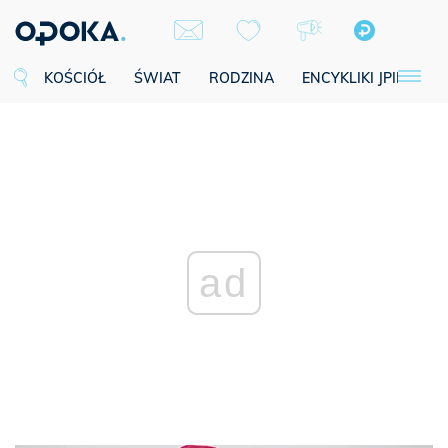
KOŚCIÓŁ
ŚWIAT
RODZINA
ENCYKLIKI JPII
SE
ad