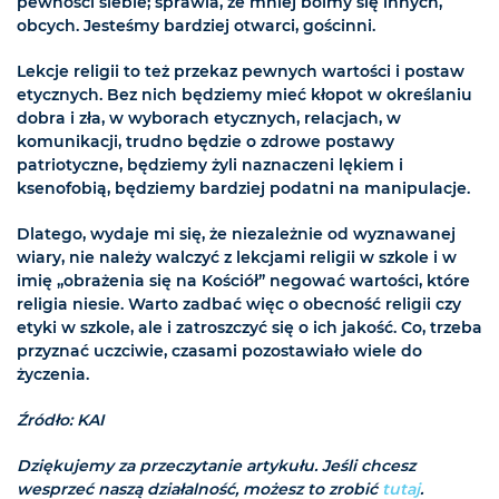
pewności siebie; sprawia, że mniej boimy się innych,
obcych. Jesteśmy bardziej otwarci, gościnni.
Lekcje religii to też przekaz pewnych wartości i postaw
etycznych. Bez nich będziemy mieć kłopot w określaniu
dobra i zła, w wyborach etycznych, relacjach, w
komunikacji, trudno będzie o zdrowe postawy
patriotyczne, będziemy żyli naznaczeni lękiem i
ksenofobią, będziemy bardziej podatni na manipulacje.
Dlatego, wydaje mi się, że niezależnie od wyznawanej
wiary, nie należy walczyć z lekcjami religii w szkole i w
imię „obrażenia się na Kościół” negować wartości, które
religia niesie. Warto zadbać więc o obecność religii czy
etyki w szkole, ale i zatroszczyć się o ich jakość. Co, trzeba
przyznać uczciwie, czasami pozostawiało wiele do
życzenia.
Źródło: KAI
Dziękujemy za przeczytanie artykułu. Jeśli chcesz
wesprzeć naszą działalność, możesz to zrobić
tutaj
.