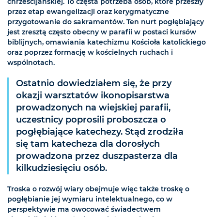
chrześcijańskiej. To częsta potrzeba osób, które przeszły
przez etap ewangelizacji oraz kerygmatyczne
przygotowanie do sakramentów. Ten nurt pogłębiający
jest zresztą często obecny w parafii w postaci kursów
biblijnych, omawiania katechizmu Kościoła katolickiego
oraz poprzez formację w kościelnych ruchach i
wspólnotach.
Ostatnio dowiedziałem się, że przy
okazji warsztatów ikonopisarstwa
prowadzonych na wiejskiej parafii,
uczestnicy poprosili proboszcza o
pogłębiające katechezy. Stąd zrodziła
się tam katecheza dla dorosłych
prowadzona przez duszpasterza dla
kilkudziesięciu osób.
Troska o rozwój wiary obejmuje więc także troskę o
pogłębianie jej wymiaru intelektualnego, co w
perspektywie ma owocować świadectwem