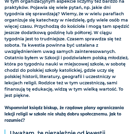
W tym organizacyjnym aspekcie liczymy też bardzo na
praktyków. Pojawia się wiele pytań, np. jakie dni
tygodnia się sprawdzają? Wiemy, że w wielu parafiach
organizuje się katechezy w niedzielę, gdy wiele osób ma
więcej czasu. Przychodzą do kościoła i mogą tam spędzić
jeszcze dodatkową godzinę lub półtorej. W ciągu
tygodnia jest to trudniejsze. Czasem sprawdza się też
sobota. Ta kwestia powinna być ustalana z
uwzględnieniem uwag samych zainteresowanych.
Ostatnio byłem w Szkocji i podziwiałem polską młodzież,
która po tygodniu nauki w miejscowej szkole, w sobotę
chodzi do polskiej szkoły katolickiej, gdzie uczy się
polskiej historii, literatury, geografii i uczestniczy w
lekcjach religii. Rodzice też w tym uczestniczą, sami
finansują tę edukację, widzą w tym wielką wartość. To
jest piękne.
Wspomniał ksiądz biskup, że rządowe plany ograniczania
lekcji religii w szkole nie służą dobru społecznemu. Jak to
rozumieć?
Uważam, że niezależnie od kwestii