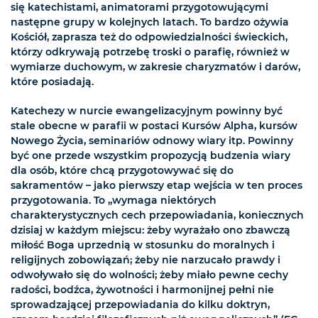
się katechistami, animatorami przygotowującymi
następne grupy w kolejnych latach. To bardzo ożywia
Kościół, zaprasza też do odpowiedzialności świeckich,
którzy odkrywają potrzebę troski o parafię, również w
wymiarze duchowym, w zakresie charyzmatów i darów,
które posiadają.
Katechezy w nurcie ewangelizacyjnym powinny być
stale obecne w parafii w postaci Kursów Alpha, kursów
Nowego Życia, seminariów odnowy wiary itp. Powinny
być one przede wszystkim propozycją budzenia wiary
dla osób, które chcą przygotowywać się do
sakramentów – jako pierwszy etap wejścia w ten proces
przygotowania. To „wymaga niektórych
charakterystycznych cech przepowiadania, koniecznych
dzisiaj w każdym miejscu: żeby wyrażało ono zbawczą
miłość Boga uprzednią w stosunku do moralnych i
religijnych zobowiązań; żeby nie narzucało prawdy i
odwoływało się do wolności; żeby miało pewne cechy
radości, bodźca, żywotności i harmonijnej pełni nie
sprowadzającej przepowiadania do kilku doktryn,