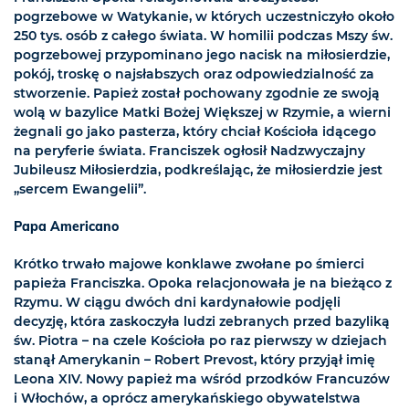
pogrzebowe w Watykanie, w których uczestniczyło około
250 tys. osób z całego świata. W homilii podczas Mszy św.
pogrzebowej przypominano jego nacisk na miłosierdzie,
pokój, troskę o najsłabszych oraz odpowiedzialność za
stworzenie. Papież został pochowany zgodnie ze swoją
wolą w bazylice Matki Bożej Większej w Rzymie, a wierni
żegnali go jako pasterza, który chciał Kościoła idącego
na peryferie świata. Franciszek ogłosił Nadzwyczajny
Jubileusz Miłosierdzia, podkreślając, że miłosierdzie jest
„sercem Ewangelii”.
Papa Americano
Krótko trwało majowe konklawe zwołane po śmierci
papieża Franciszka. Opoka relacjonowała je na bieżąco z
Rzymu. W ciągu dwóch dni kardynałowie podjęli
decyzję, która zaskoczyła ludzi zebranych przed bazyliką
św. Piotra – na czele Kościoła po raz pierwszy w dziejach
stanął Amerykanin – Robert Prevost, który przyjął imię
Leona XIV. Nowy papież ma wśród przodków Francuzów
i Włochów, a oprócz amerykańskiego obywatelstwa