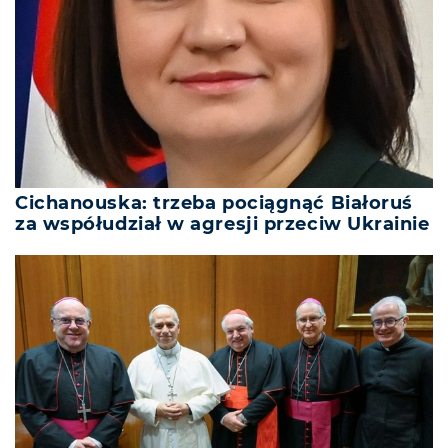
Cichanouska: trzeba pociągnąć Białoruś
za współudział w agresji przeciw Ukrainie