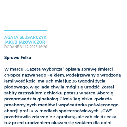
AGATA ŚLUSARCZYK
JAKUB JAŁOWICZOR
DODANE 31.12.2025 16:26
Sprawa Felka
W marcu „Gazeta Wyborcza” opisała sprawę śmierci
chłopca nazwanego Felkiem. Podejrzewany o wrodzoną
łamliwość kości maluch miał już 36 tygodni życia
płodowego, więc lada chwila mógł się urodzić. Został
zabity zastrzykiem z chlorku potasu w serce. Aborcję
przeprowadziła ginekolog Gizela Jagielska, gwiazda
proaborcyjnych mediów i współautorka poświęconego
aborcji profilu w mediach społecznościowych. „GW”
przedstawiła zdarzenie z aprobatą, ale zabicie dziecka
tuż przed urodzeniem okazało się szokiem dla opinii