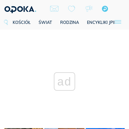
KOŚCIÓŁ
ŚWIAT
RODZINA
ENCYKLIKI JPII
SE
ad