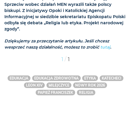
Sprzeciw wobec działań MEN wyrazili także polscy
biskupi. Z inicjatywy Opoki i Katolickiej Agencji
Informacyjnej w siedzibie sekretariatu Episkopatu Polski
odbyła się debata „Religia lub etyka. Projekt narodowej
zgody”.
Dziękujemy za przeczytanie artykułu. Jeśli chcesz
wesprzeć naszą działalność, możesz to zrobić
tutaj
.
/
1
1
EDUKACJA
EDUKACJA ZDROWOTNA
ETYKA
KATECHECI
LEON XIV
MILEJCZYCE
NOWY ROK 2026
PAPIEŻ FRANCISZEK
RELIGIA