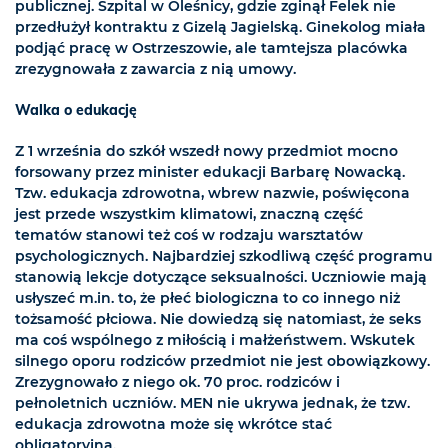
publicznej. Szpital w Oleśnicy, gdzie zginął Felek nie
przedłużył kontraktu z Gizelą Jagielską. Ginekolog miała
podjąć pracę w Ostrzeszowie, ale tamtejsza placówka
zrezygnowała z zawarcia z nią umowy.
Walka o edukację
Z 1 września do szkół wszedł nowy przedmiot mocno
forsowany przez minister edukacji Barbarę Nowacką.
Tzw. edukacja zdrowotna, wbrew nazwie, poświęcona
jest przede wszystkim klimatowi, znaczną część
tematów stanowi też coś w rodzaju warsztatów
psychologicznych. Najbardziej szkodliwą część programu
stanowią lekcje dotyczące seksualności. Uczniowie mają
usłyszeć m.in. to, że płeć biologiczna to co innego niż
tożsamość płciowa. Nie dowiedzą się natomiast, że seks
ma coś wspólnego z miłością i małżeństwem. Wskutek
silnego oporu rodziców przedmiot nie jest obowiązkowy.
Zrezygnowało z niego ok. 70 proc. rodziców i
pełnoletnich uczniów. MEN nie ukrywa jednak, że tzw.
edukacja zdrowotna może się wkrótce stać
obligatoryjna.