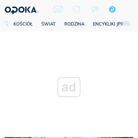
KOŚCIÓŁ
ŚWIAT
RODZINA
ENCYKLIKI JPII
SE
ad