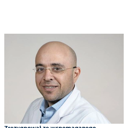
Zrezygnował ze wspomaganego