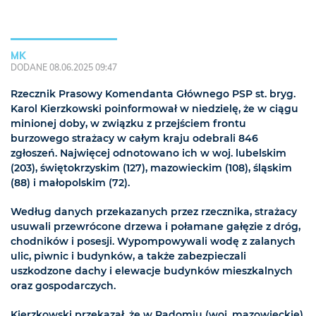
MK
DODANE 08.06.2025 09:47
Rzecznik Prasowy Komendanta Głównego PSP st. bryg.
Karol Kierzkowski poinformował w niedzielę, że w ciągu
minionej doby, w związku z przejściem frontu
burzowego strażacy w całym kraju odebrali 846
zgłoszeń. Najwięcej odnotowano ich w woj. lubelskim
(203), świętokrzyskim (127), mazowieckim (108), śląskim
(88) i małopolskim (72).
Według danych przekazanych przez rzecznika, strażacy
usuwali przewrócone drzewa i połamane gałęzie z dróg,
chodników i posesji. Wypompowywali wodę z zalanych
ulic, piwnic i budynków, a także zabezpieczali
uszkodzone dachy i elewacje budynków mieszkalnych
oraz gospodarczych.
Kierzkowski przekazał, że w Radomiu (woj. mazowieckie)