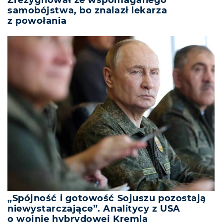
samobójstwa, bo znalazł lekarza
z powołania
„Spójność i gotowość Sojuszu pozostają
niewystarczające”. Analitycy z USA
o wojnie hybrydowej Kremla