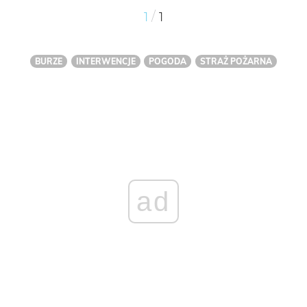
/
1
1
BURZE
INTERWENCJE
POGODA
STRAŻ POŻARNA
ad