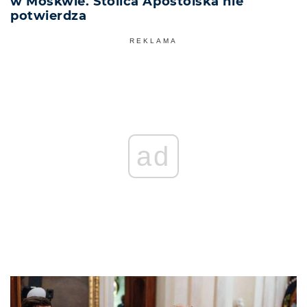
w Moskwie. Stolica Apostolska nie
potwierdza
REKLAMA
ad