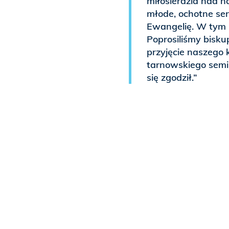
miłosierdzia nad n
młode, ochotne se
Ewangelię. W tym r
Poprosiliśmy bisku
przyjęcie naszego
tarnowskiego semin
się zgodził.”