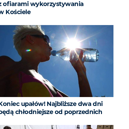
z ofiarami wykorzystywania
w Kościele
Koniec upałów! Najbliższe dwa dni
będą chłodniejsze od poprzednich