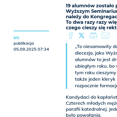
19 alumnów zostało 
Wyższym Seminarium
należy do Kongregacj
To dwa razy razy wię
czego cieszy się rek
MG
publikacja
„To niesamowity da
05.09.2025 07:34
diecezja, jako Wy
alumnów to jest dru
ubiegłym roku, b
tym roku cieszymy
także jeden kleryk 
rozpocznie formacj
Kandydaci do kapłańst
Czterech młodych męż
parafii katedralnej. Jed
było powołania.