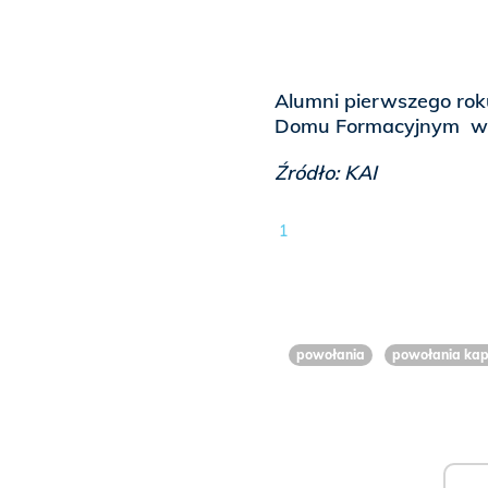
Alumni pierwszego ro
Domu Formacyjnym w B
Źródło: KAI
1
powołania
powołania kap