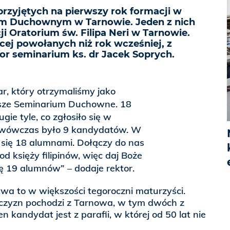
przyjętych na pierwszy rok formacji w
 Duchownym w Tarnowie. Jeden z nich
i Oratorium św. Filipa Neri w Tarnowie.
cej powołanych niż rok wcześniej, z
tor seminarium ks. dr Jacek Soprych.
r, który otrzymaliśmy jako
ższe Seminarium Duchowne. 18
gie tyle, co zgłosiło się w
o wówczas było 9 kandydatów. W
 się 18 alumnami. Dołączy do nas
od księży filipinów, więc daj Boże
ę 19 alumnów” – dodaje rektor.
wa to w większości tegoroczni maturzyści.
czyzn pochodzi z Tarnowa, w tym dwóch z
en kandydat jest z parafii, w której od 50 lat nie