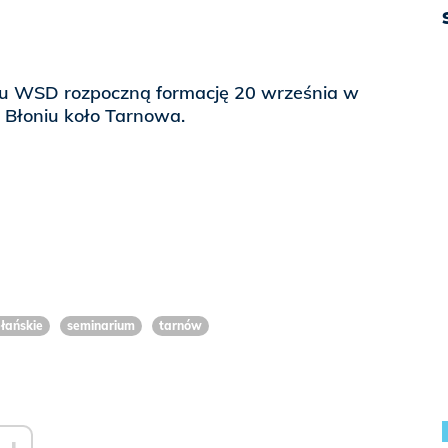
ku WSD rozpoczną formację 20 września w
łoniu koło Tarnowa.
łańskie
seminarium
tarnów