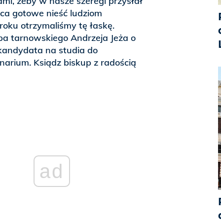
ami, żeby w nasze szeregi przysłał
rca gotowe nieść ludziom
oku otrzymaliśmy tę łaskę.
pa tarnowskiego Andrzeja Jeża o
 kandydata na studia do
arium. Ksiądz biskup z radością
ad