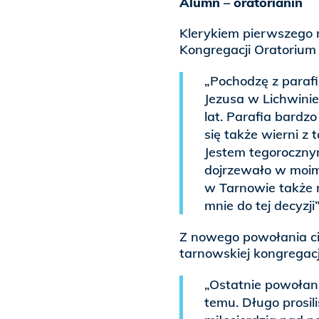
Alumn – oratorianin
Klerykiem pierwszego r
Kongregacji Oratorium ś
„Pochodzę z paraf
Jezusa w Lichwinie
lat. Parafia bardzo
się także wierni z t
Jestem tegoroczny
dojrzewało w moim 
w Tarnowie także m
mnie do tej decyzji
Z nowego powołania cie
tarnowskiej kongregacji
„Ostatnie powołani
temu. Długo prosi