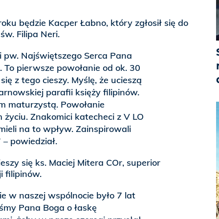
oku będzie Kacper Łabno, który zgłosił się do
w. Filipa Neri.
ii pw. Najświętszego Serca Pana
. To pierwsze powołanie od ok. 30
 się z tego cieszy. Myślę, że ucieszą
arnowskiej parafii księży filipinów.
m maturzystą. Powołanie
życiu. Znakomici katecheci z V LO
ieli na to wpływ. Zainspirowali
” – powiedział.
szy się ks. Maciej Mitera COr, superior
 filipinów.
e w naszej wspólnocie było 7 lat
liśmy Pana Boga o łaskę