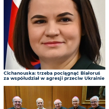
Cichanouska: trzeba pociągnąć Białoruś
za współudział w agresji przeciw Ukrainie