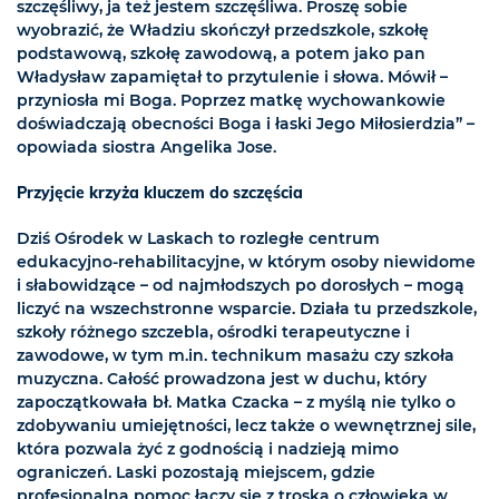
szczęśliwy, ja też jestem szczęśliwa. Proszę sobie
wyobrazić, że Władziu skończył przedszkole, szkołę
podstawową, szkołę zawodową, a potem jako pan
Władysław zapamiętał to przytulenie i słowa. Mówił –
przyniosła mi Boga. Poprzez matkę wychowankowie
doświadczają obecności Boga i łaski Jego Miłosierdzia” –
opowiada siostra Angelika Jose.
Przyjęcie krzyża kluczem do szczęścia
Dziś Ośrodek w Laskach to rozległe centrum
edukacyjno-rehabilitacyjne, w którym osoby niewidome
i słabowidzące – od najmłodszych po dorosłych – mogą
liczyć na wszechstronne wsparcie. Działa tu przedszkole,
szkoły różnego szczebla, ośrodki terapeutyczne i
zawodowe, w tym m.in. technikum masażu czy szkoła
muzyczna. Całość prowadzona jest w duchu, który
zapoczątkowała bł. Matka Czacka – z myślą nie tylko o
zdobywaniu umiejętności, lecz także o wewnętrznej sile,
która pozwala żyć z godnością i nadzieją mimo
ograniczeń. Laski pozostają miejscem, gdzie
profesjonalna pomoc łączy się z troską o człowieka w