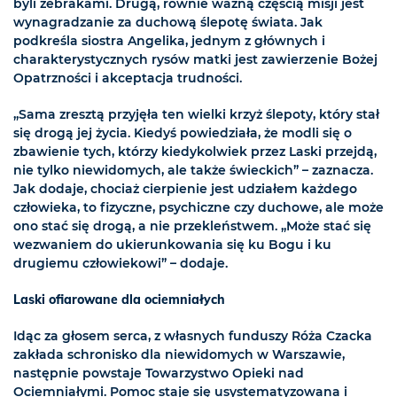
byli żebrakami. Drugą, równie ważną częścią misji jest
wynagradzanie za duchową ślepotę świata. Jak
podkreśla siostra Angelika, jednym z głównych i
charakterystycznych rysów matki jest zawierzenie Bożej
Opatrzności i akceptacja trudności.
„Sama zresztą przyjęła ten wielki krzyż ślepoty, który stał
się drogą jej życia. Kiedyś powiedziała, że modli się o
zbawienie tych, którzy kiedykolwiek przez Laski przejdą,
nie tylko niewidomych, ale także świeckich” – zaznacza.
Jak dodaje, chociaż cierpienie jest udziałem każdego
człowieka, to fizyczne, psychiczne czy duchowe, ale może
ono stać się drogą, a nie przekleństwem. „Może stać się
wezwaniem do ukierunkowania się ku Bogu i ku
drugiemu człowiekowi” – dodaje.
Laski ofiarowane dla ociemniałych
Idąc za głosem serca, z własnych funduszy Róża Czacka
zakłada schronisko dla niewidomych w Warszawie,
następnie powstaje Towarzystwo Opieki nad
Ociemniałymi. Pomoc staje się usystematyzowana i