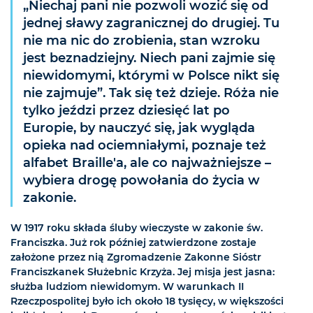
„Niechaj pani nie pozwoli wozić się od
jednej sławy zagranicznej do drugiej. Tu
nie ma nic do zrobienia, stan wzroku
jest beznadziejny. Niech pani zajmie się
niewidomymi, którymi w Polsce nikt się
nie zajmuje”. Tak się też dzieje. Róża nie
tylko jeździ przez dziesięć lat po
Europie, by nauczyć się, jak wygląda
opieka nad ociemniałymi, poznaje też
alfabet Braille'a, ale co najważniejsze –
wybiera drogę powołania do życia w
zakonie.
W 1917 roku składa śluby wieczyste w zakonie św.
Franciszka. Już rok później zatwierdzone zostaje
założone przez nią Zgromadzenie Zakonne Sióstr
Franciszkanek Służebnic Krzyża. Jej misja jest jasna:
służba ludziom niewidomym. W warunkach II
Rzeczpospolitej było ich około 18 tysięcy, w większości