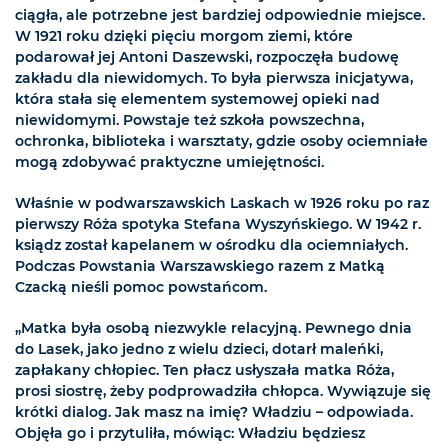
ciągła, ale potrzebne jest bardziej odpowiednie miejsce.
W 1921 roku dzięki pięciu morgom ziemi, które
podarował jej Antoni Daszewski, rozpoczęła budowę
zakładu dla niewidomych. To była pierwsza inicjatywa,
która stała się elementem systemowej opieki nad
niewidomymi. Powstaje też szkoła powszechna,
ochronka, biblioteka i warsztaty, gdzie osoby ociemniałe
mogą zdobywać praktyczne umiejętności.
Właśnie w podwarszawskich Laskach w 1926 roku po raz
pierwszy Róża spotyka Stefana Wyszyńskiego. W 1942 r.
ksiądz został kapelanem w ośrodku dla ociemniałych.
Podczas Powstania Warszawskiego razem z Matką
Czacką nieśli pomoc powstańcom.
„Matka była osobą niezwykle relacyjną. Pewnego dnia
do Lasek, jako jedno z wielu dzieci, dotarł maleńki,
zapłakany chłopiec. Ten płacz usłyszała matka Róża,
prosi siostrę, żeby podprowadziła chłopca. Wywiązuje się
krótki dialog. Jak masz na imię? Władziu – odpowiada.
Objęła go i przytuliła, mówiąc: Władziu będziesz