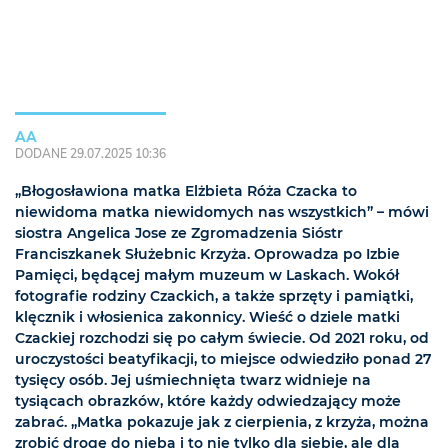
AA
DODANE 29.07.2025 10:36
„Błogosławiona matka Elżbieta Róża Czacka to
niewidoma matka niewidomych nas wszystkich” – mówi
siostra Angelica Jose ze Zgromadzenia Sióstr
Franciszkanek Służebnic Krzyża. Oprowadza po Izbie
Pamięci, będącej małym muzeum w Laskach. Wokół
fotografie rodziny Czackich, a także sprzęty i pamiątki,
klęcznik i włosienica zakonnicy. Wieść o dziele matki
Czackiej rozchodzi się po całym świecie. Od 2021 roku, od
uroczystości beatyfikacji, to miejsce odwiedziło ponad 27
tysięcy osób. Jej uśmiechnięta twarz widnieje na
tysiącach obrazków, które każdy odwiedzający może
zabrać. „Matka pokazuje jak z cierpienia, z krzyża, można
zrobić drogę do nieba i to nie tylko dla siebie, ale dla