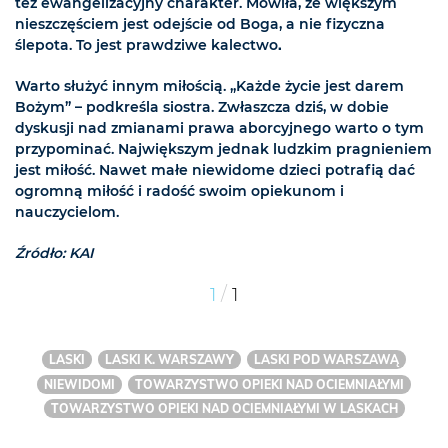
też ewangelizacyjny charakter. Mówiła, że większym
nieszczęściem jest odejście od Boga, a nie fizyczna
ślepota. To jest prawdziwe kalectwo
.
Warto służyć innym miłością. „Każde życie jest darem
Bożym” – podkreśla siostra. Zwłaszcza dziś, w dobie
dyskusji nad zmianami prawa aborcyjnego warto o tym
przypominać. Największym jednak ludzkim pragnieniem
jest miłość. Nawet małe niewidome dzieci potrafią dać
ogromną miłość i radość swoim opiekunom i
nauczycielom.
Źródło: KAI
/
1
1
LASKI
LASKI K. WARSZAWY
LASKI POD WARSZAWĄ
NIEWIDOMI
TOWARZYSTWO OPIEKI NAD OCIEMNIAŁYMI
TOWARZYSTWO OPIEKI NAD OCIEMNIAŁYMI W LASKACH