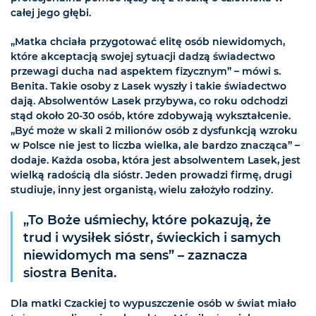
całej jego głębi.
„Matka chciała przygotować elitę osób niewidomych,
które akceptacją swojej sytuacji dadzą świadectwo
przewagi ducha nad aspektem fizycznym” – mówi s.
Benita. Takie osoby z Lasek wyszły i takie świadectwo
dają. Absolwentów Lasek przybywa, co roku odchodzi
stąd około 20-30 osób, które zdobywają wykształcenie.
„Być może w skali 2 milionów osób z dysfunkcją wzroku
w Polsce nie jest to liczba wielka, ale bardzo znacząca” –
dodaje. Każda osoba, która jest absolwentem Lasek, jest
wielką radością dla sióstr. Jeden prowadzi firmę, drugi
studiuje, inny jest organistą, wielu założyło rodziny.
„To Boże uśmiechy, które pokazują, że
trud i wysiłek sióstr, świeckich i samych
niewidomych ma sens” – zaznacza
siostra Benita.
Dla matki Czackiej to wypuszczenie osób w świat miało