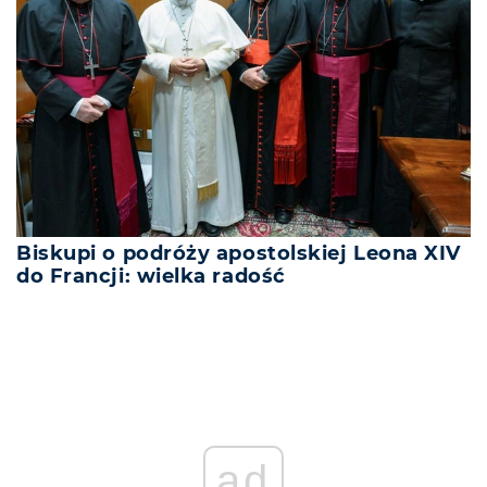
Biskupi o podróży apostolskiej Leona XIV
do Francji: wielka radość
ad