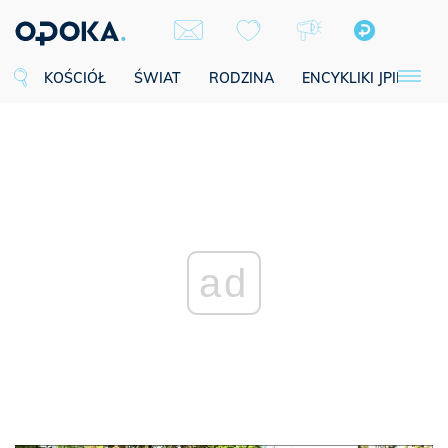
KOŚCIÓŁ
ŚWIAT
RODZINA
ENCYKLIKI JPII
SE
ad