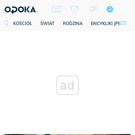
KOŚCIÓŁ
ŚWIAT
RODZINA
ENCYKLIKI JPII
SE
ad