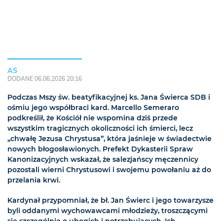
AS
DODANE 06.06.2026 20:16
Podczas Mszy św. beatyfikacyjnej ks. Jana Świerca SDB i
ośmiu jego współbraci kard. Marcello Semeraro
podkreślił, że Kościół nie wspomina dziś przede
wszystkim tragicznych okoliczności ich śmierci, lecz
„chwałę Jezusa Chrystusa”, która jaśnieje w świadectwie
nowych błogosławionych. Prefekt Dykasterii Spraw
Kanonizacyjnych wskazał, że salezjańscy męczennicy
pozostali wierni Chrystusowi i swojemu powołaniu aż do
przelania krwi.
Kardynał przypomniał, że bł. Jan Świerc i jego towarzysze
byli oddanymi wychowawcami młodzieży, troszczącymi
się szczególnie o ubogich i potrzebujących. Ich