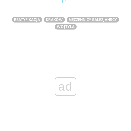
/
1
1
BEATYFIKACJA
KRAKÓW
MĘCZENNICY SALEZJAŃSCY
WOJTYŁA
ad