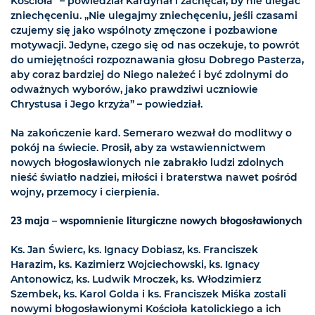
Kościoła" – powiedział Kardynał i zachęcał, by nie ulegać
zniechęceniu. „Nie ulegajmy zniechęceniu, jeśli czasami
czujemy się jako wspólnoty zmęczone i pozbawione
motywacji. Jedyne, czego się od nas oczekuje, to powrót
do umiejętności rozpoznawania głosu Dobrego Pasterza,
aby coraz bardziej do Niego należeć i być zdolnymi do
odważnych wyborów, jako prawdziwi uczniowie
Chrystusa i Jego krzyża” – powiedział.
Na zakończenie kard. Semeraro wezwał do modlitwy o
pokój na świecie. Prosił, aby za wstawiennictwem
nowych błogosławionych nie zabrakło ludzi zdolnych
nieść światło nadziei, miłości i braterstwa nawet pośród
wojny, przemocy i cierpienia.
23 maja – wspomnienie liturgiczne nowych błogosławionych
Ks. Jan Świerc, ks. Ignacy Dobiasz, ks. Franciszek
Harazim, ks. Kazimierz Wojciechowski, ks. Ignacy
Antonowicz, ks. Ludwik Mroczek, ks. Włodzimierz
Szembek, ks. Karol Golda i ks. Franciszek Miśka zostali
nowymi błogosławionymi Kościoła katolickiego a ich