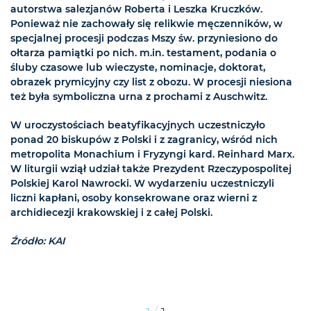
autorstwa salezjanów Roberta i Leszka Kruczków.
Ponieważ nie zachowały się relikwie męczenników, w
specjalnej procesji podczas Mszy św. przyniesiono do
ołtarza pamiątki po nich. m.in. testament, podania o
śluby czasowe lub wieczyste, nominacje, doktorat,
obrazek prymicyjny czy list z obozu. W procesji niesiona
też była symboliczna urna z prochami z Auschwitz.
W uroczystościach beatyfikacyjnych uczestniczyło
ponad 20 biskupów z Polski i z zagranicy, wśród nich
metropolita Monachium i Fryzyngi kard. Reinhard Marx.
W liturgii wziął udział także Prezydent Rzeczypospolitej
Polskiej Karol Nawrocki. W wydarzeniu uczestniczyli
liczni kapłani, osoby konsekrowane oraz wierni z
archidiecezji krakowskiej i z całej Polski.
Źródło: KAI