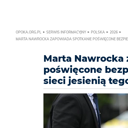
OPOKA.ORG.PL
SERWIS INFORMACYJNY
POLSKA
2026
MARTA NAWROCKA ZAPOWIADA SPOTKANIE POŚWIĘCONE BEZPIECZ
Marta Nawrocka 
poświęcone bezp
sieci jesienią teg