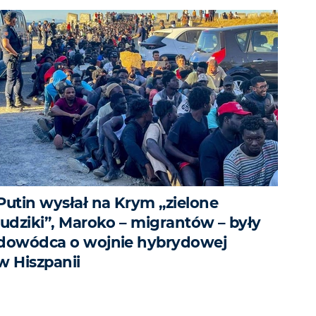
Putin wysłał na Krym „zielone
ludziki”, Maroko – migrantów – były
dowódca o wojnie hybrydowej
w Hiszpanii