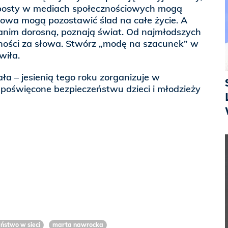
osty w mediach społecznościowych mogą
łowa mogą pozostawić ślad na całe życie. A
 zanim dorosną, poznają świat. Od najmłodszych
lności za słowa. Stwórz „modę na szacunek” w
wiła.
ła – jesienią tego roku zorganizuje w
poświęcone bezpieczeństwu dzieci i młodzieży
ństwo w sieci
marta nawrocka