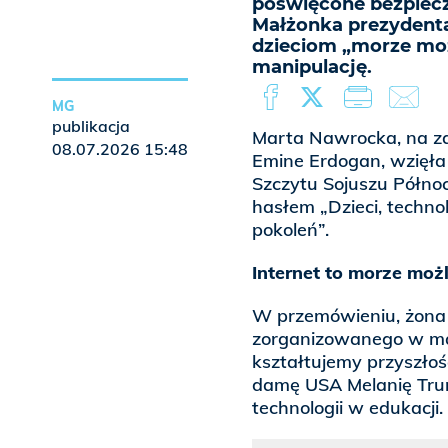
poświęcone bezpiecze
Małżonka prezydenta
dzieciom „morze możli
manipulację.
MG
publikacja
Marta Nawrocka, na za
08.07.2026 15:48
Emine Erdogan, wzięła
Szczytu Sojuszu Półno
hasłem „Dzieci, techno
pokoleń”.
Internet to morze możl
W przemówieniu, żona 
zorganizowanego w ma
kształtujemy przyszłoś
damę USA Melanię Trum
technologii w edukacji.