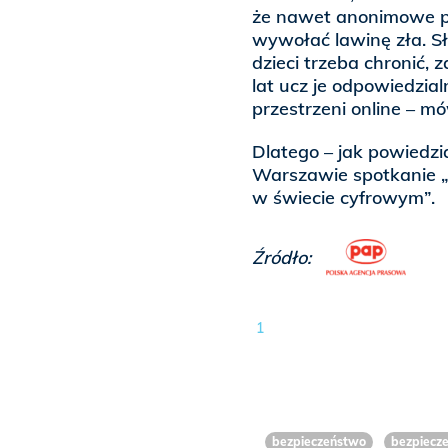
że nawet anonimowe p
wywołać lawinę zła. S
dzieci trzeba chronić,
lat ucz je odpowiedzia
przestrzeni online – mó
Dlatego – jak powiedzia
Warszawie spotkanie „
w świecie cyfrowym”.
Źródło:
1
bezpieczeństwo
bezpiecze