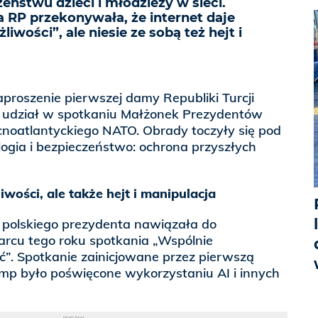
ństwu dzieci i młodzieży w sieci.
 RP przekonywała, że internet daje
wości”, ale niesie ze sobą też hejt i
proszenie pierwszej damy Republiki Turcji
 udział w spotkaniu Małżonek Prezydentów
cnoatlantyckiego NATO. Obrady toczyły się pod
logia i bezpieczeństwo: ochrona przyszłych
iwości, ale także hejt i manipulacja
polskiego prezydenta nawiązała do
rcu tego roku spotkania „Wspólnie
ć”. Spotkanie zainicjowane przez pierwszą
p było poświęcone wykorzystaniu AI i innych