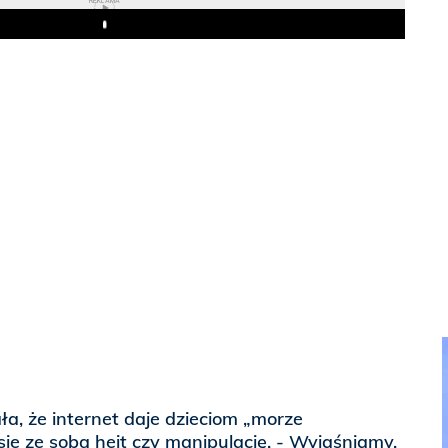
REKLAMA
Play
, że internet daje dzieciom „morze
esie ze sobą hejt czy manipulację. - Wyjaśniamy,