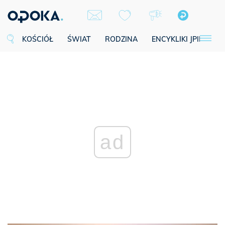
KOŚCIÓŁ
ŚWIAT
RODZINA
ENCYKLIKI JPII
SE
ad