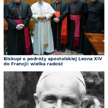
Biskupi o podróży apostolskiej Leona XIV
do Francji: wielka radość