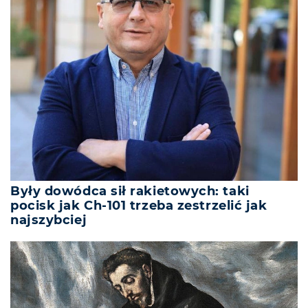
Były dowódca sił rakietowych: taki
pocisk jak Ch-101 trzeba zestrzelić jak
najszybciej