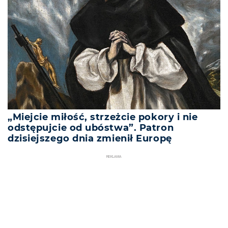
„Miejcie miłość, strzeżcie pokory i nie
odstępujcie od ubóstwa”. Patron
dzisiejszego dnia zmienił Europę
REKLAMA