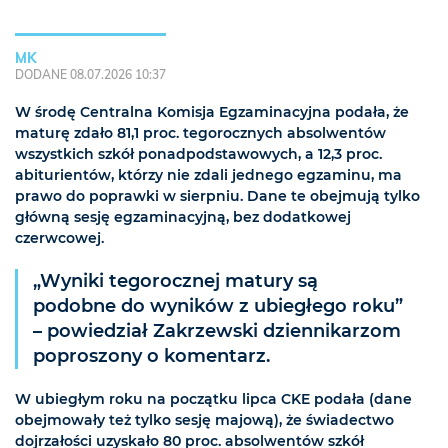
MK
DODANE 08.07.2026 10:37
W środę Centralna Komisja Egzaminacyjna podała, że
maturę zdało 81,1 proc. tegorocznych absolwentów
wszystkich szkół ponadpodstawowych, a 12,3 proc.
abiturientów, którzy nie zdali jednego egzaminu, ma
prawo do poprawki w sierpniu. Dane te obejmują tylko
główną sesję egzaminacyjną, bez dodatkowej
czerwcowej.
„Wyniki tegorocznej matury są
podobne do wyników z ubiegłego roku”
– powiedział Zakrzewski dziennikarzom
poproszony o komentarz.
W ubiegłym roku na początku lipca CKE podała (dane
obejmowały też tylko sesję majową), że świadectwo
dojrzałości uzyskało 80 proc. absolwentów szkół