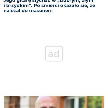
Jego gitarę słychać w „Dobrym, złym
i brzydkim”. Po śmierci okazało się, że
należał do masonerii
ad