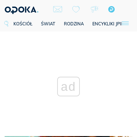
KOŚCIÓŁ
ŚWIAT
RODZINA
ENCYKLIKI JPII
SE
ad