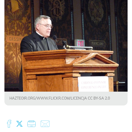
HAZTEOIR.ORG/WWW.FLICKR.COM/LICENCJA CC BY-SA 2.0