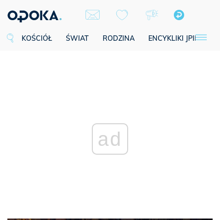
KOŚCIÓŁ
ŚWIAT
RODZINA
ENCYKLIKI JPII
SE
ad