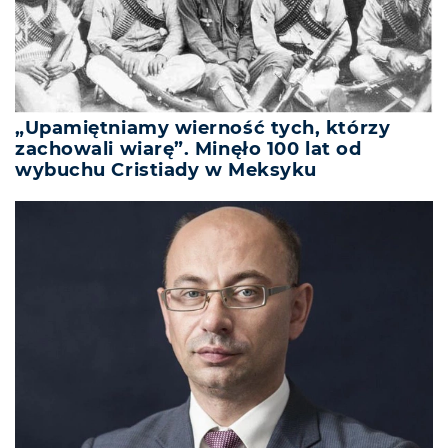
„Upamiętniamy wierność tych, którzy
zachowali wiarę”. Minęło 100 lat od
wybuchu Cristiady w Meksyku