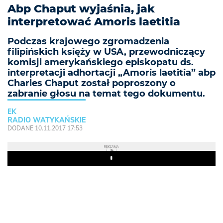
Abp Chaput wyjaśnia, jak
interpretować Amoris laetitia
Podczas krajowego zgromadzenia
filipińskich księży w USA, przewodniczący
komisji amerykańskiego episkopatu ds.
interpretacji adhortacji „Amoris laetitia” abp
Charles Chaput został poproszony o
zabranie głosu na temat tego dokumentu.
EK
RADIO WATYKAŃSKIE
DODANE 10.11.2017 17:53
REKLAMA
Play