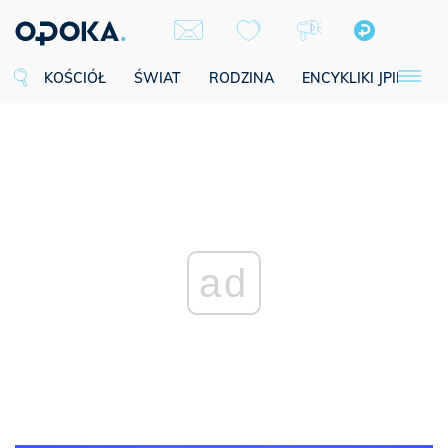
KOŚCIÓŁ
ŚWIAT
RODZINA
ENCYKLIKI JPII
SE
ad