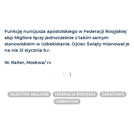
Funkcję nuncjusza apostolskiego w Federacji Rosyjskiej
abp Migliore łączy jednocześnie z takim samym
stanowiskiem w Uzbekistanie. Ojciec Święty mianował je
na nie 21 stycznia b.r.
W. Raiter, Moskwa/ rv
/
1
1
CELESTINO MIGLIORE
FEDERACJA ROSYJSKA
SARATOWO
UZBEKISTAN