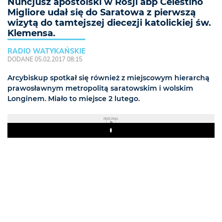
Nuncjusz apostolski w Rosji abp Celestino
Migliore udał się do Saratowa z pierwszą
wizytą do tamtejszej diecezji katolickiej św.
Klemensa.
RADIO WATYKAŃSKIE
DODANE 05.02.2017 08:15
Arcybiskup spotkał się również z miejscowym hierarchą
prawosławnym metropolitą saratowskim i wolskim
Longinem. Miało to miejsce 2 lutego.
REKLAMA
Play