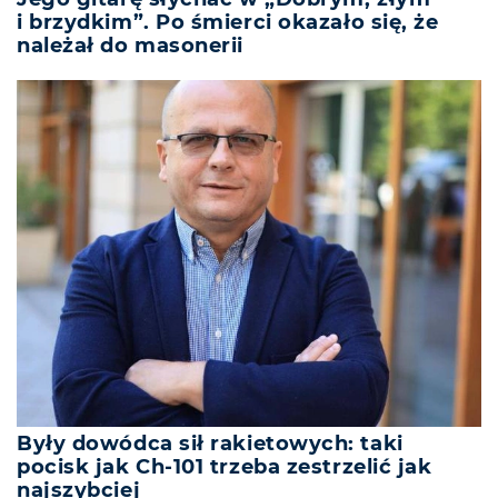
i brzydkim”. Po śmierci okazało się, że
należał do masonerii
Były dowódca sił rakietowych: taki
pocisk jak Ch-101 trzeba zestrzelić jak
najszybciej