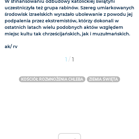
W sfinansowaniu odbudowy katolickiej świątyni
uczestniczyła też grupa rabinów. Szereg umiarkowanych
środowisk izraelskich wyrażało ubolewanie z powodu jej
podpalenia przez ekstremistów, którzy dokonali w
ostatnich latach wielu podobnych aktów względem
miejsc kultu tak chrześcijańskich, jak i muzułmańskich.
ak/ rv
/
1
1
KOŚCIÓŁ ROZMNOŻENIA CHLEBA
ZIEMIA ŚWIĘTA