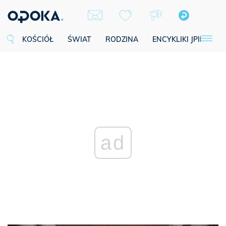
KOŚCIÓŁ
ŚWIAT
RODZINA
ENCYKLIKI JPII
SE
ad