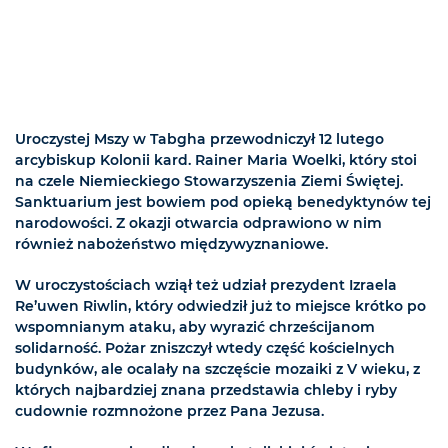
Uroczystej Mszy w Tabgha przewodniczył 12 lutego
arcybiskup Kolonii kard. Rainer Maria Woelki, który stoi
na czele Niemieckiego Stowarzyszenia Ziemi Świętej.
Sanktuarium jest bowiem pod opieką benedyktynów tej
narodowości. Z okazji otwarcia odprawiono w nim
również nabożeństwo międzywyznaniowe.
W uroczystościach wziął też udział prezydent Izraela
Re’uwen Riwlin, który odwiedził już to miejsce krótko po
wspomnianym ataku, aby wyrazić chrześcijanom
solidarność. Pożar zniszczył wtedy część kościelnych
budynków, ale ocalały na szczęście mozaiki z V wieku, z
których najbardziej znana przedstawia chleby i ryby
cudownie rozmnożone przez Pana Jezusa.