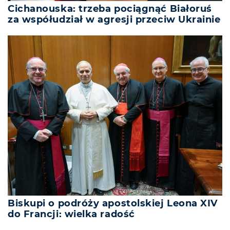
Cichanouska: trzeba pociągnąć Białoruś
za współudział w agresji przeciw Ukrainie
Biskupi o podróży apostolskiej Leona XIV
do Francji: wielka radość