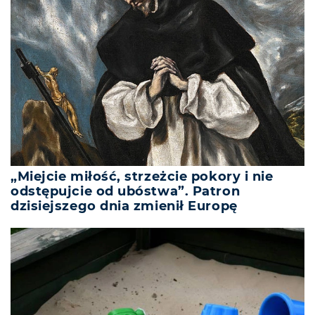
„Miejcie miłość, strzeżcie pokory i nie
odstępujcie od ubóstwa”. Patron
dzisiejszego dnia zmienił Europę