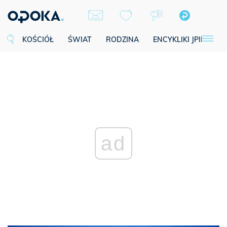
KOŚCIÓŁ
ŚWIAT
RODZINA
ENCYKLIKI JPII
SE
ad