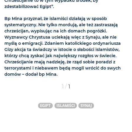
Chrześcijanie to w tym wypadku środek, by
zdestabilizować Egipt”.
Bp Mina przyznał, że islamiści działają w sposób
systematyczny. Nie tylko mordują, ale też zastraszają
chrześcijan, wypisując na ich domach pogróżki.
Wyznawcy Chrystusa uciekają więc z Synaju, ale nie
myślą o emigracji. Zdaniem katolickiego ordynariusza
Gizy akcja ta świadczy w istocie o słabości islamistów,
którzy chcą zyskać jak największy rozgłos w świecie.
Chrześcijanie mają nadzieję, że rząd sobie poradzi z
terrorystami i niebawem będą mogli wrócić do swych
domów – dodał bp Mina.
/
1
1
EGIPT
ISLAMIŚCI
SYNAJ