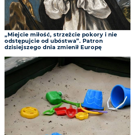
„Miejcie miłość, strzeżcie pokory i nie
odstępujcie od ubóstwa”. Patron
dzisiejszego dnia zmienił Europę