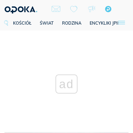
KOŚCIÓŁ
ŚWIAT
RODZINA
ENCYKLIKI JPII
SE
ad