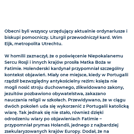
Obecni byli wszyscy urzędujący aktualnie ordynariusze i
biskupi pomocniczy. Liturgii przewodniczył kard. Wim
Eijk, metropolita Utrechtu.
W homilii zaznaczył, że o poświęcenie Niepokalanemu
Sercu Rosji i innych krajów prosiła Matka Boża w
Fatimie. Holenderski kardynał przypomniał szczególny
kontekst objawień. Miały one miejsce, kiedy w Portugalii
rządził bezwzględny antykościelny reżim: księża nie
mogli nosić stroju duchownego, zlikwidowano zakony,
jezuitów pozbawiono obywatelstwa, zakazano
nauczania religii w szkołach. Przewidywano, że w ciągu
dwóch pokoleń uda się wykorzenić z Portugalii katolicką
wiarę. Tak jednak się nie stało, również dzięki
odrodzeniu wiary po objawieniach Fatimie –
przypomniał prymas Holandii, jednego z najbardziej
zsekularyzowanych krajów Europy. Dodał, że na