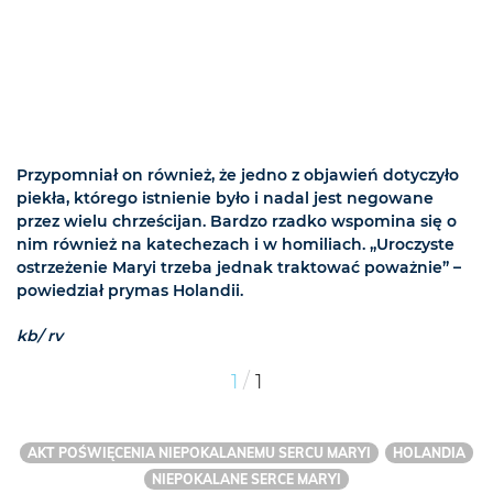
Przypomniał on również, że jedno z objawień dotyczyło
piekła, którego istnienie było i nadal jest negowane
przez wielu chrześcijan. Bardzo rzadko wspomina się o
nim również na katechezach i w homiliach. „Uroczyste
ostrzeżenie Maryi trzeba jednak traktować poważnie” –
powiedział prymas Holandii.
kb/ rv
/
1
1
AKT POŚWIĘCENIA NIEPOKALANEMU SERCU MARYI
HOLANDIA
NIEPOKALANE SERCE MARYI