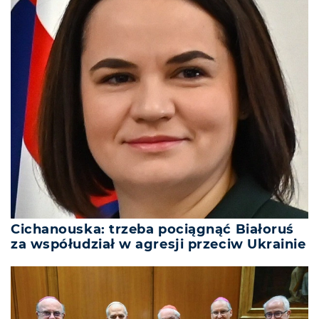
Cichanouska: trzeba pociągnąć Białoruś
za współudział w agresji przeciw Ukrainie