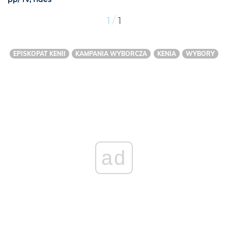
/
1
1
EPISKOPAT KENII
KAMPANIA WYBORCZA
KENIA
WYBORY
ad