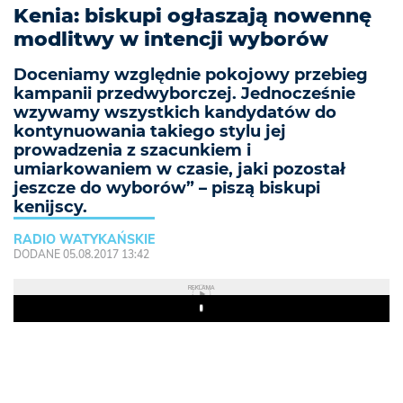
Kenia: biskupi ogłaszają nowennę
modlitwy w intencji wyborów
Doceniamy względnie pokojowy przebieg
kampanii przedwyborczej. Jednocześnie
wzywamy wszystkich kandydatów do
kontynuowania takiego stylu jej
prowadzenia z szacunkiem i
umiarkowaniem w czasie, jaki pozostał
jeszcze do wyborów” – piszą biskupi
kenijscy.
RADIO WATYKAŃSKIE
DODANE 05.08.2017 13:42
REKLAMA
Play