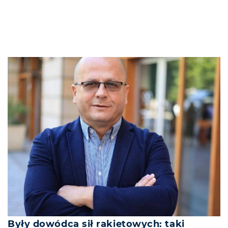
Były dowódca sił rakietowych: taki