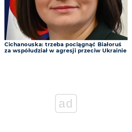
Cichanouska: trzeba pociągnąć Białoruś
za współudział w agresji przeciw Ukrainie
ad