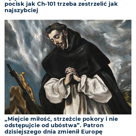
pocisk jak Ch-101 trzeba zestrzelić jak
najszybciej
„Miejcie miłość, strzeżcie pokory i nie
odstępujcie od ubóstwa”. Patron
dzisiejszego dnia zmienił Europę