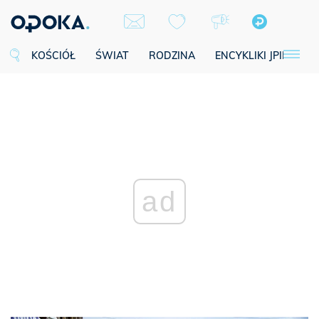
KOŚCIÓŁ
ŚWIAT
RODZINA
ENCYKLIKI JPII
SE
ad