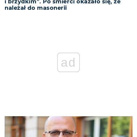
i brzydkim”. Po śmierci okazało się, że
należał do masonerii
ad