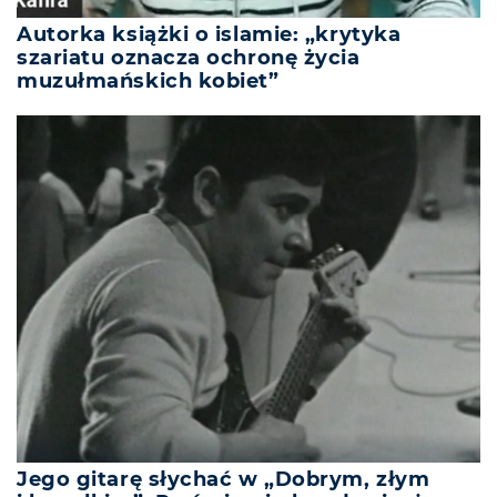
Autorka książki o islamie: „krytyka
szariatu oznacza ochronę życia
muzułmańskich kobiet”
Jego gitarę słychać w „Dobrym, złym