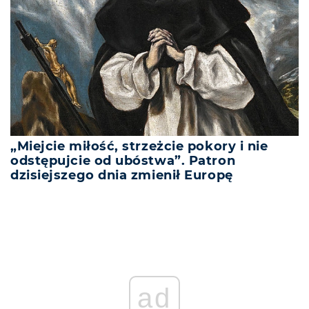
„Miejcie miłość, strzeżcie pokory i nie
odstępujcie od ubóstwa”. Patron
dzisiejszego dnia zmienił Europę
ad