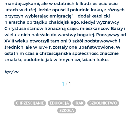
mandajczykami, ale w ostatnich kilkudziesięcioleciu
latach w dużej liczbie opuścili południe Iraku, z różnych
przyczyn wybierając emigrację” – dodał katolicki
hierarcha obrządku chaldejskiego. Kiedyś wyznawcy
Chrystusa stanowili znaczną część mieszkańców Basry i
wielu z nich należało do warstwy bogatej. Począwszy od
XVIII wieku otworzyli tam oni 9 szkół podstawowych i
średnich, ale w 1974 r. zostały one upaństwowione. W
ostatnim czasie chrześcijańska społeczność znacznie
zmalała, podobnie jak w innych częściach Iraku.
lgo/ rv
/
1
1
CHRZEŚCIJANIE
EDUKACJA
IRAK
SZKOLNICTWO
SZKOŁA