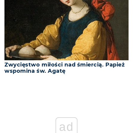
Zwycięstwo miłości nad śmiercią. Papież
wspomina św. Agatę
ad