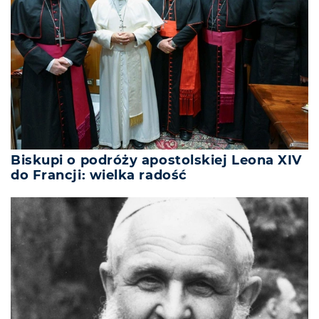
Biskupi o podróży apostolskiej Leona XIV
do Francji: wielka radość