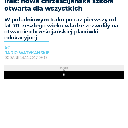
Irak: nowa chrześcijańska szkoła
otwarta dla wszystkich
W południowym Iraku po raz pierwszy od
lat 70. zeszłego wieku władze zezwoliły na
otwarcie chrześcijańskiej placówki
edukacyjnej.
AC
RADIO WATYKAŃSKIE
DODANE 14.11.2017 09:17
REKLAMA
Play