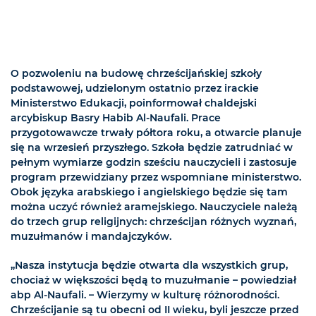
O pozwoleniu na budowę chrześcijańskiej szkoły
podstawowej, udzielonym ostatnio przez irackie
Ministerstwo Edukacji, poinformował chaldejski
arcybiskup Basry Habib Al-Naufali. Prace
przygotowawcze trwały półtora roku, a otwarcie planuje
się na wrzesień przyszłego. Szkoła będzie zatrudniać w
pełnym wymiarze godzin sześciu nauczycieli i zastosuje
program przewidziany przez wspomniane ministerstwo.
Obok języka arabskiego i angielskiego będzie się tam
można uczyć również aramejskiego. Nauczyciele należą
do trzech grup religijnych: chrześcijan różnych wyznań,
muzułmanów i mandajczyków.
„Nasza instytucja będzie otwarta dla wszystkich grup,
chociaż w większości będą to muzułmanie – powiedział
abp Al-Naufali. – Wierzymy w kulturę różnorodności.
Chrześcijanie są tu obecni od II wieku, byli jeszcze przed