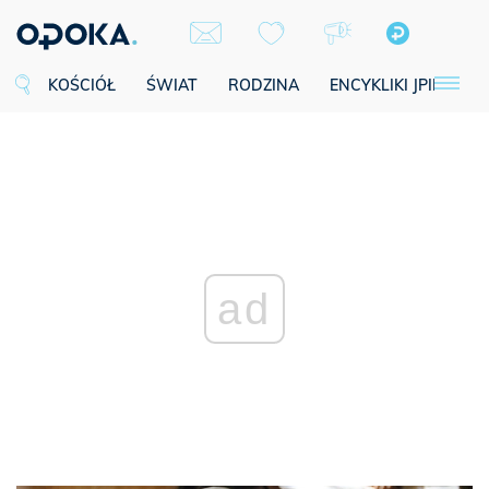
KOŚCIÓŁ
ŚWIAT
RODZINA
ENCYKLIKI JPII
SE
ad