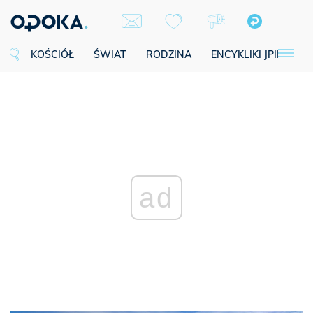
KOŚCIÓŁ
ŚWIAT
RODZINA
ENCYKLIKI JPII
SE
ad