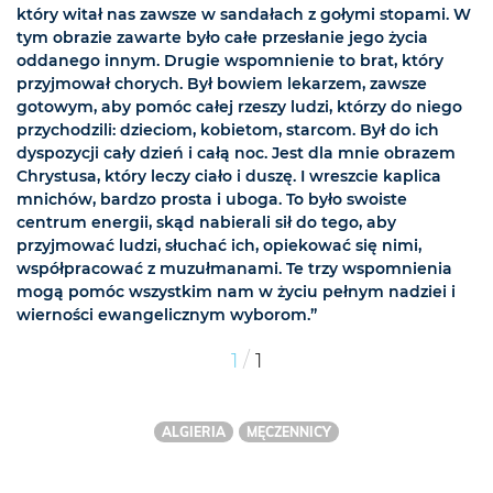
który witał nas zawsze w sandałach z gołymi stopami. W
tym obrazie zawarte było całe przesłanie jego życia
oddanego innym. Drugie wspomnienie to brat, który
przyjmował chorych. Był bowiem lekarzem, zawsze
gotowym, aby pomóc całej rzeszy ludzi, którzy do niego
przychodzili: dzieciom, kobietom, starcom. Był do ich
dyspozycji cały dzień i całą noc. Jest dla mnie obrazem
Chrystusa, który leczy ciało i duszę. I wreszcie kaplica
mnichów, bardzo prosta i uboga. To było swoiste
centrum energii, skąd nabierali sił do tego, aby
przyjmować ludzi, słuchać ich, opiekować się nimi,
współpracować z muzułmanami. Te trzy wspomnienia
mogą pomóc wszystkim nam w życiu pełnym nadziei i
wierności ewangelicznym wyborom.”
/
1
1
ALGIERIA
MĘCZENNICY