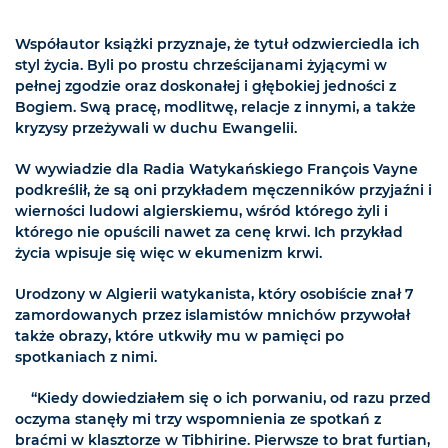
Współautor książki przyznaje, że tytuł odzwierciedla ich
styl życia. Byli po prostu chrześcijanami żyjącymi w
pełnej zgodzie oraz doskonałej i głębokiej jedności z
Bogiem. Swą pracę, modlitwę, relacje z innymi, a także
kryzysy przeżywali w duchu Ewangelii.
W wywiadzie dla Radia Watykańskiego François Vayne
podkreślił, że są oni przykładem męczenników przyjaźni i
wierności ludowi algierskiemu, wśród którego żyli i
którego nie opuścili nawet za cenę krwi. Ich przykład
życia wpisuje się więc w ekumenizm krwi.
Urodzony w Algierii watykanista, który osobiście znał 7
zamordowanych przez islamistów mnichów przywołał
także obrazy, które utkwiły mu w pamięci po
spotkaniach z nimi.
“Kiedy dowiedziałem się o ich porwaniu, od razu przed
oczyma stanęły mi trzy wspomnienia ze spotkań z
braćmi w klasztorze w Tibhirine. Pierwsze to brat furtian,