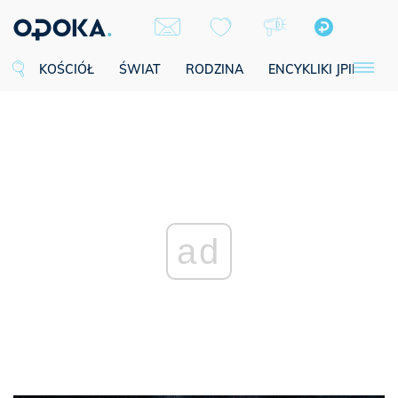
KOŚCIÓŁ
ŚWIAT
RODZINA
ENCYKLIKI JPII
SE
ad