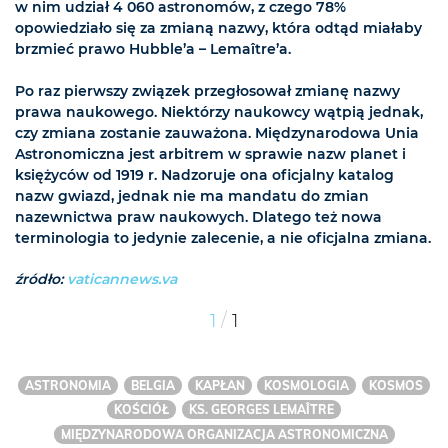
w nim udział 4 060 astronomów, z czego 78%
opowiedziało się za zmianą nazwy, która odtąd miałaby
brzmieć prawo Hubble’a – Lemaître’a.
Po raz pierwszy związek przegłosował zmianę nazwy
prawa naukowego. Niektórzy naukowcy wątpią jednak,
czy zmiana zostanie zauważona. Międzynarodowa Unia
Astronomiczna jest arbitrem w sprawie nazw planet i
księżyców od 1919 r. Nadzoruje ona oficjalny katalog
nazw gwiazd, jednak nie ma mandatu do zmian
nazewnictwa praw naukowych. Dlatego też nowa
terminologia to jedynie zalecenie, a nie oficjalna zmiana.
źródło:
vaticannews.va
/
1
1
ASTRONOMIA
BELGIA
KAPŁAN
KOSMOLOGIA
KOSMOS
KOŚCIÓŁ
KS. GEORGES LEMAÎTRE
MIĘDZYNARODOWA ORGANIZACJA ASTRONOMICZNA