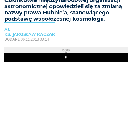
Członkowie międzynarodowej organizacji
astronomicznej opowiedzieli się za zmianą
nazwy prawa Hubble’a, stanowiącego
podstawę współczesnej kosmologii.
AC
KS. JAROSŁAW RACZAK
DODANE 06.11.2018 09:14
REKLAMA
Play