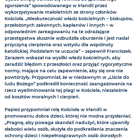
zgorszenia” spowodowanego w Irlandii przez
wykorzystywanie małoletnich ze strony członków
Kościoła. „Nieskuteczność władz kościelnych – biskupów,
przełożonych zakonnych, kapłanów i innych – w
odpowiednim zareagowaniu na te odrażające
przestępstwa słusznie wzbudziła oburzenie i jest nadal
przyczyną cierpienia oraz wstydu dla wspólnoty
katolickiej. Podzielam te uczucia” – zapewnił Franciszek.
Zarazem wskazał na wysiłki władz kościelnych, aby
zaradzić błędom z przeszłości oraz przyjąć rygorystyczne
normy, mające na celu zapewnienie, aby się one nie
powtórzyły. Przypomniał, że w niedawnym w „Liście do
ludu Bożego” podkreślił konieczność zaangażowania na
rzecz wyeliminowania tej plagi w Kościele, niezależnie
od kosztów moralnych i cierpień.
Papież przypomniał rolę Kościoła w Irlandii w
promowaniu dobra dzieci, której nie można przysłaniać.
„Pragnę, aby powaga skandali nadużyć, które ujawniły
słabości wielu osób, służyła do podkreślenia znaczenia
ochrony dzieci i niepełnosprawnych osób dorosłych