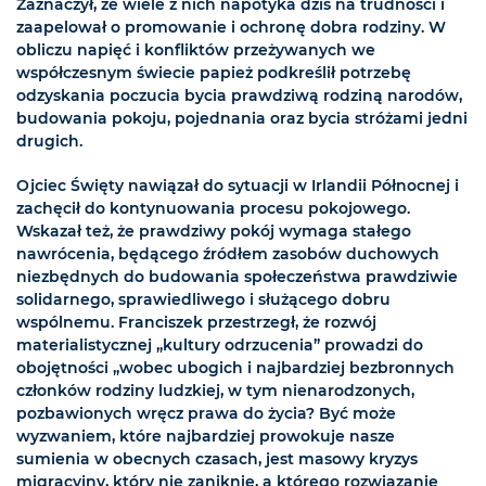
Zaznaczył, że wiele z nich napotyka dziś na trudności i
zaapelował o promowanie i ochronę dobra rodziny. W
obliczu napięć i konfliktów przeżywanych we
współczesnym świecie papież podkreślił potrzebę
odzyskania poczucia bycia prawdziwą rodziną narodów,
budowania pokoju, pojednania oraz bycia stróżami jedni
drugich.
Ojciec Święty nawiązał do sytuacji w Irlandii Północnej i
zachęcił do kontynuowania procesu pokojowego.
Wskazał też, że prawdziwy pokój wymaga stałego
nawrócenia, będącego źródłem zasobów duchowych
niezbędnych do budowania społeczeństwa prawdziwie
solidarnego, sprawiedliwego i służącego dobru
wspólnemu. Franciszek przestrzegł, że rozwój
materialistycznej „kultury odrzucenia” prowadzi do
obojętności „wobec ubogich i najbardziej bezbronnych
członków rodziny ludzkiej, w tym nienarodzonych,
pozbawionych wręcz prawa do życia? Być może
wyzwaniem, które najbardziej prowokuje nasze
sumienia w obecnych czasach, jest masowy kryzys
migracyjny, który nie zaniknie, a którego rozwiązanie