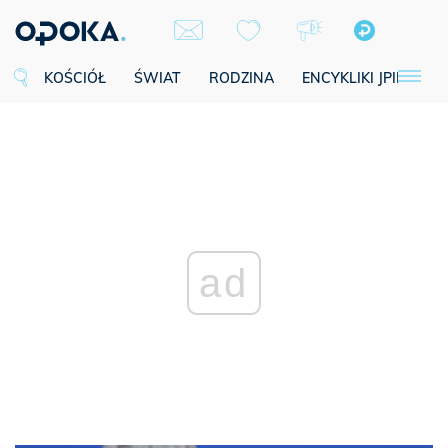
KOŚCIÓŁ
ŚWIAT
RODZINA
ENCYKLIKI JPII
SE
ad