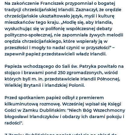
Na zakończenie Franciszek przypomniał o bogatej
tradycji chrześcijańskiej Irlandii. Zaznaczył, że orędzie
chrześcijańskie ukształtowało język, myśl i kulturę
mieszkańców tego kraju. „Modlę się, aby Irlandia,
wysłuchując się w polifonię współczesnej debaty
polityczno-społecznej, nie zapomniała żywych melodii
orędzia chrześcijańskiego, które wspierały ją w
przeszłości i mogły to nadal czynić w przyszłości” –
zapewnił papież przedstawicieli władz Irlandii.
Papieża wchodzącego do Sali św. Patryka powitało na
stojąco i brawami pond 250 zgromadzonych, wśród
których byli m. in. przedstawiciele Irlandii Północnej,
Wielkiej Brytanii i irlandzkiej Polonii.
Przed spotkaniem papież odbył z premierem
kilkuminutową rozmowę. Wcześniej wpisał się Księgi
Gości w Zamku Dublińskim: "Niech Bóg Wszechmocny
błogosławi Irlandczyków i obdarzy ich darami pokoju i
radości".