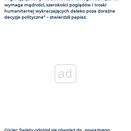
wymaga mądrości, szerokości poglądów i troski
humanitarnej wykraczających daleko poza doraźne
decyzje polityczne” – stwierdził papież.
ad
Ojciec Święty odniósł się również do „poważnego