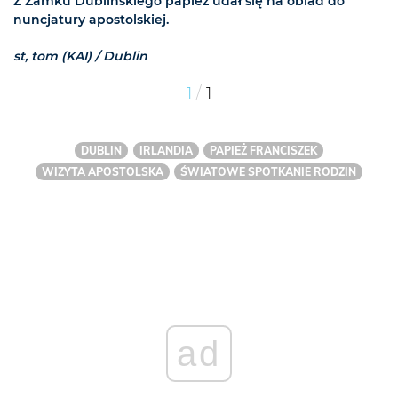
Z Zamku Dublińskiego papież udał się na obiad do
nuncjatury apostolskiej.
st, tom (KAI) / Dublin
/
1
1
DUBLIN
IRLANDIA
PAPIEŻ FRANCISZEK
WIZYTA APOSTOLSKA
ŚWIATOWE SPOTKANIE RODZIN
ad