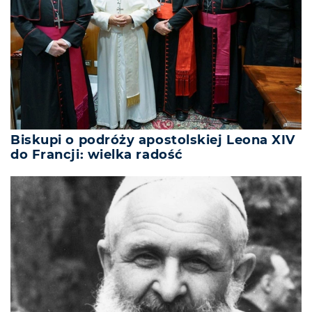
Biskupi o podróży apostolskiej Leona XIV
do Francji: wielka radość