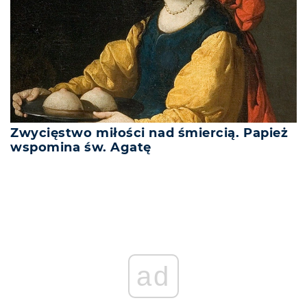
Zwycięstwo miłości nad śmiercią. Papież
wspomina św. Agatę
ad