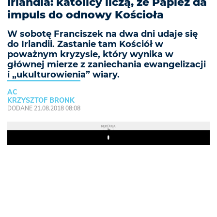
Irlandia: katolicy liczą, że Papież da
impuls do odnowy Kościoła
W sobotę Franciszek na dwa dni udaje się
do Irlandii. Zastanie tam Kościół w
poważnym kryzysie, który wynika w
głównej mierze z zaniechania ewangelizacji
i „ukulturowienia” wiary.
AC
KRZYSZTOF BRONK
DODANE 21.08.2018 08:08
REKLAMA
Play