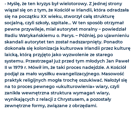
- Myślę, że ten kryzys był wielotorowy. Z jednej strony
wiązał się on z tym, że Kościół w Irlandii, która odradzała
się na początku XX wieku, stworzył całą strukturę
socjalną, czyli szkoły, szpitale… W ten sposób otrzymał
pewne przywileje, miał autorytet moralny – powiedział
Radiu Watykańskiemu o. Parys. – Później, po ujawnieniu
skandali autorytet ten został nadszarpnięty. Ponadto
dokonała się kolonizacja kulturowa Irlandii przez kulturę
laicką, którą przyjęto jako wyzwolenie ze starego
systemu. Przestrzegał już przed tym młodych Jan Paweł
II w 1979 r. Mówił im, że taki proces nadejdzie. A Kościół
podjął za mało wysiłku ewangelizacyjnego. Masowość
praktyk religijnych mogła trochę oszukiwać. Nałożył się
na to proces pewnego «ukulturowienia» wiary, czyli
zanikła wewnętrzna struktura wymagań wiary,
wynikających z relacji z Chrystusem, a pozostały
zewnętrzne formy, związane z obrzędami.