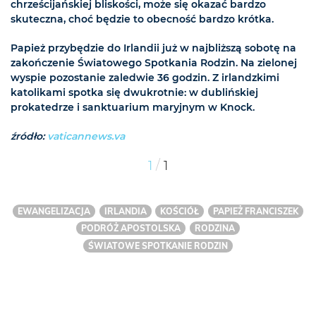
chrześcijańskiej bliskości, może się okazać bardzo
skuteczna, choć będzie to obecność bardzo krótka.
Papież przybędzie do Irlandii już w najbliższą sobotę na
zakończenie Światowego Spotkania Rodzin. Na zielonej
wyspie pozostanie zaledwie 36 godzin. Z irlandzkimi
katolikami spotka się dwukrotnie: w dublińskiej
prokatedrze i sanktuarium maryjnym w Knock.
źródło:
vaticannews.va
/
1
1
EWANGELIZACJA
IRLANDIA
KOŚCIÓŁ
PAPIEŻ FRANCISZEK
PODRÓŻ APOSTOLSKA
RODZINA
ŚWIATOWE SPOTKANIE RODZIN