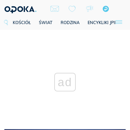
KOŚCIÓŁ
ŚWIAT
RODZINA
ENCYKLIKI JPII
SE
ad