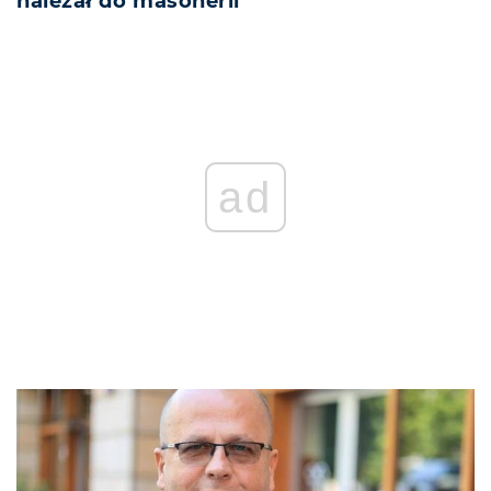
należał do masonerii
ad