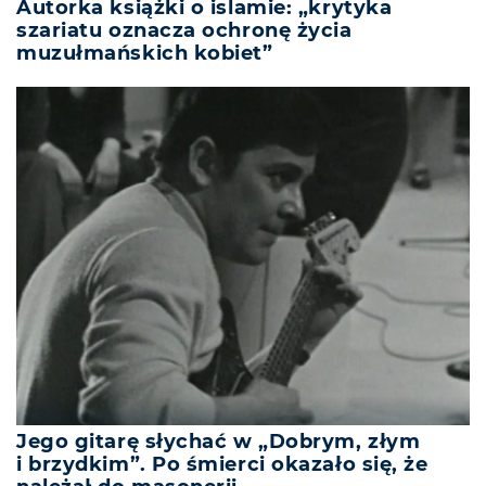
Autorka książki o islamie: „krytyka
szariatu oznacza ochronę życia
muzułmańskich kobiet”
Jego gitarę słychać w „Dobrym, złym
i brzydkim”. Po śmierci okazało się, że