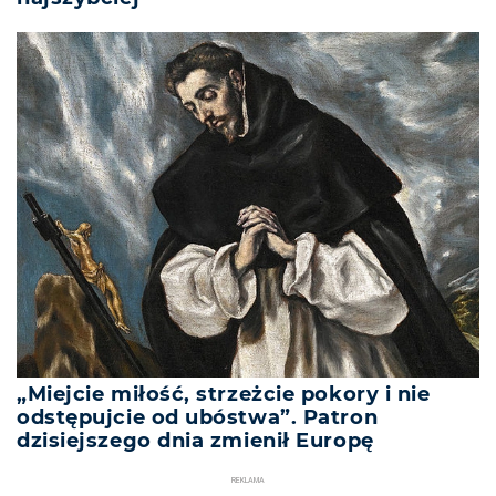
„Miejcie miłość, strzeżcie pokory i nie
odstępujcie od ubóstwa”. Patron
dzisiejszego dnia zmienił Europę
REKLAMA