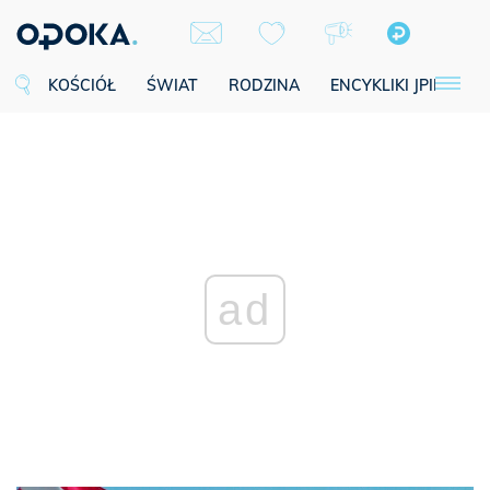
KOŚCIÓŁ
ŚWIAT
RODZINA
ENCYKLIKI JPII
SE
ad