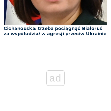
Cichanouska: trzeba pociągnąć Białoruś
za współudział w agresji przeciw Ukrainie
ad