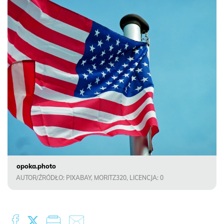
opoka.photo
AUTOR/ŹRÓDŁO: PIXABAY, MORITZ320, LICENCJA: 0