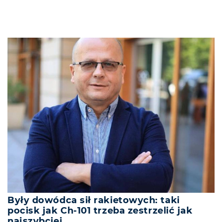
Były dowódca sił rakietowych: taki
pocisk jak Ch-101 trzeba zestrzelić jak
najszybciej