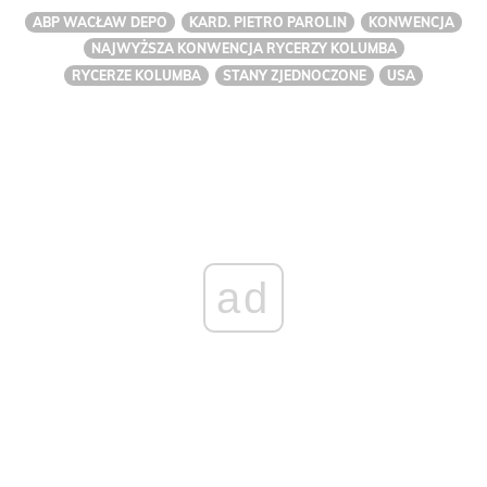
ABP WACŁAW DEPO
KARD. PIETRO PAROLIN
KONWENCJA
NAJWYŻSZA KONWENCJA RYCERZY KOLUMBA
RYCERZE KOLUMBA
STANY ZJEDNOCZONE
USA
ad