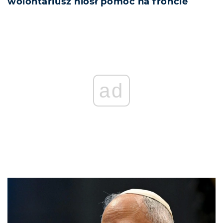
wolontariusz niósł pomoc na froncie
ad