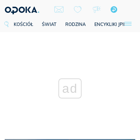
KOŚCIÓŁ
ŚWIAT
RODZINA
ENCYKLIKI JPII
SE
ad