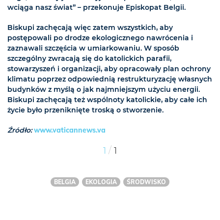
wciąga nasz świat” – przekonuje Episkopat Belgii.
Biskupi zachęcają więc zatem wszystkich, aby
postępowali po drodze ekologicznego nawrócenia i
zaznawali szczęścia w umiarkowaniu. W sposób
szczególny zwracają się do katolickich parafii,
stowarzyszeń i organizacji, aby opracowały plan ochrony
klimatu poprzez odpowiednią restrukturyzację własnych
budynków z myślą o jak najmniejszym użyciu energii.
Biskupi zachęcają też wspólnoty katolickie, aby całe ich
życie było przeniknięte troską o stworzenie.
Źródło:
www.vaticannews.va
/
1
1
BELGIA
EKOLOGIA
ŚRODWISKO