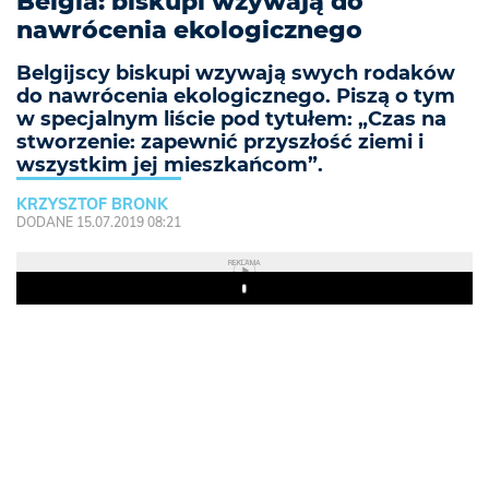
Belgia: biskupi wzywają do
nawrócenia ekologicznego
Belgijscy biskupi wzywają swych rodaków
do nawrócenia ekologicznego. Piszą o tym
w specjalnym liście pod tytułem: „Czas na
stworzenie: zapewnić przyszłość ziemi i
wszystkim jej mieszkańcom”.
KRZYSZTOF BRONK
DODANE 15.07.2019 08:21
REKLAMA
Play