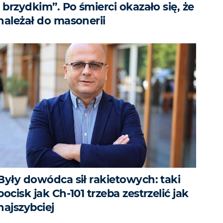
i brzydkim”. Po śmierci okazało się, że
należał do masonerii
Były dowódca sił rakietowych: taki
pocisk jak Ch-101 trzeba zestrzelić jak
najszybciej