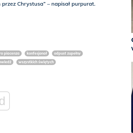
przez Chrystusa” – napisał purpurat.
ro piacenza
konfesjonał
odpust zupełny
owiedź
wszystkich świętych
d