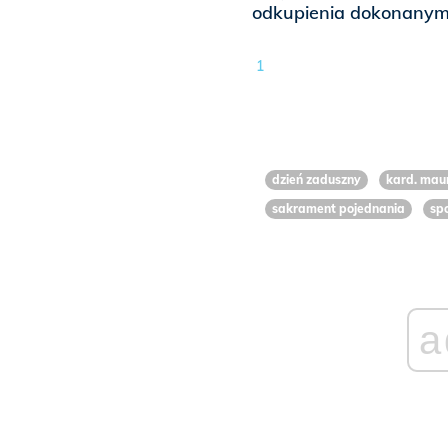
odkupienia dokonanym 
1
dzień zaduszny
kard. mau
sakrament pojednania
sp
a