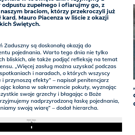
r odpustu zupełnego i ofiarujmy go, z
 naszym braciom, którzy przekroczyli już
 kard. Mauro Piacenza w liście z okazji
kich Świętych.
ień Zaduszny są doskonałą okazją do
ntu pojednania. Warto tego dnia nie tylko
 bliskich, ale także podjąć refleksję na temat
 sensu. „Więcej zasług można uzyskać podczas
 spotkaniach i naradach, o których wszyscy
 i przynoszą efekty” – napisał penitencjarz
inając kolana w sakramencie pokuty, wyznając
ystkie swoje grzechy i błagając o Boże
o przyjmujemy nadprzyrodzoną łaskę pojednania,
iamy swoją wiarę” – dodał hierarcha.
REKLAMA
Play