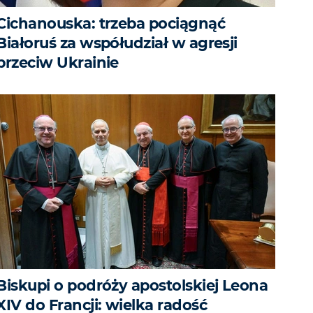
Cichanouska: trzeba pociągnąć
Białoruś za współudział w agresji
przeciw Ukrainie
Biskupi o podróży apostolskiej Leona
XIV do Francji: wielka radość