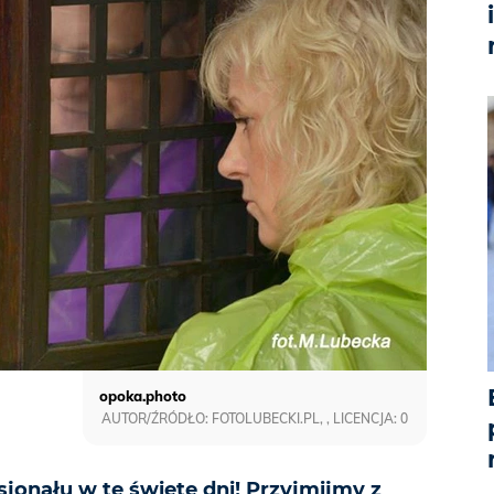
opoka.photo
AUTOR/ŹRÓDŁO: FOTOLUBECKI.PL, , LICENCJA: 0
jonału w te święte dni! Przyjmijmy z