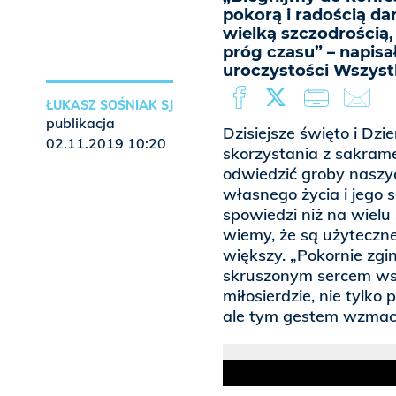
pokorą i radością da
wielką szczodrością,
próg czasu” – napisał
uroczystości Wszyst
ŁUKASZ SOŚNIAK SJ
publikacja
Dzisiejsze święto i Dz
02.11.2019 10:20
skorzystania z sakrame
odwiedzić groby naszych
własnego życia i jego
spowiedzi niż na wielu
wiemy, że są użyteczne
większy. „Pokornie zg
skruszonym sercem wsz
miłosierdzie, nie tylk
ale tym gestem wzmacn