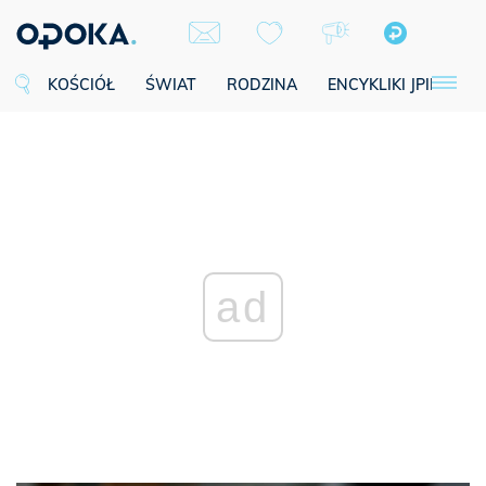
KOŚCIÓŁ
ŚWIAT
RODZINA
ENCYKLIKI JPII
SE
ad