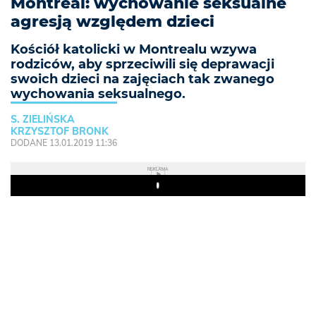
Montreal: wychowanie seksualne
agresją względem dzieci
Kościół katolicki w Montrealu wzywa
rodziców, aby sprzeciwili się deprawacji
swoich dzieci na zajęciach tak zwanego
wychowania seksualnego.
S. ZIELIŃSKA
KRZYSZTOF BRONK
DODANE 13.01.2019 11:36
REKLAMA
Play