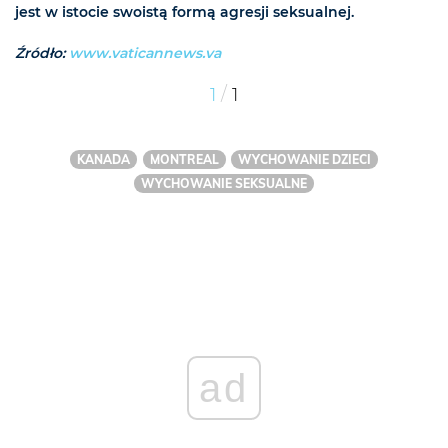
jest w istocie swoistą formą agresji seksualnej.
Źródło:
www.vaticannews.va
/
1
1
KANADA
MONTREAL
WYCHOWANIE DZIECI
WYCHOWANIE SEKSUALNE
ad