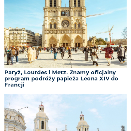
Paryż, Lourdes i Metz. Znamy oficjalny
program podróży papieża Leona XIV do
Francji