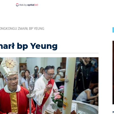
ONGKONGU ZMARŁ BP YEUNG
arł bp Yeung