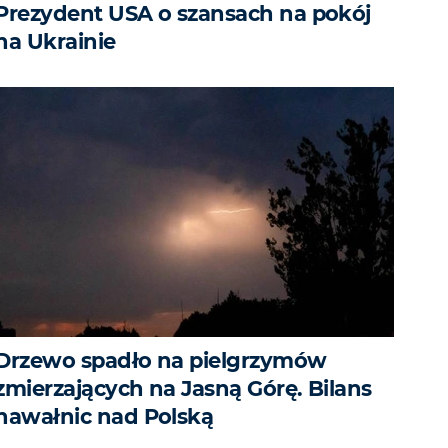
Prezydent USA o szansach na pokój
na Ukrainie
Drzewo spadło na pielgrzymów
zmierzających na Jasną Górę. Bilans
nawałnic nad Polską