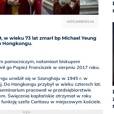
VATICANNEWS.VA
19, w wieku 73 lat zmarł bp Michael Yeung
p Hongkongu.
em pomocniczym, natomiast biskupem
ł go Papież Franciszek w sierpniu 2017 roku.
gu urodził się w Szanghaju w 1945 r. w
iej. Do Hongkongu przybył w wieku czterech lat.
seminarium pracował w przedsiębiorstwie
m. Święcenia kapłańskie otrzymał w roku
ł funkcję szefa Caritasu w miejscowym kościele.
REKLAMA