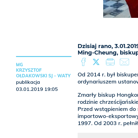
Dzisiaj rano, 3.01.20
Ming-Cheung, bisku
MG
KRZYSZTOF
Od 2014 r. był biskup
OŁDAKOWSKI SJ – WATY
ordynariuszem ustanowi
publikacja
03.01.2019 19:05
Zmarły biskup Hongkon
rodzinie chrześcijańsk
Przed wstąpieniem do 
importowo-eksportowy
1997. Od 2003 r. pełni