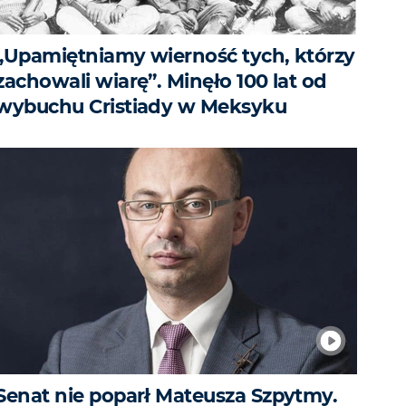
„Upamiętniamy wierność tych, którzy
zachowali wiarę”. Minęło 100 lat od
wybuchu Cristiady w Meksyku
Senat nie poparł Mateusza Szpytmy.