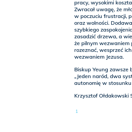
pracy, wysokimi koszta
Zwracał uwagę, że młod
w poczuciu frustracji,
oraz wolności. Dodawał,
szybkiego zaspokojenia
zasadzić drzewa, a wi
że pilnym wezwaniem p
rozeznać, wesprzeć ich 
wezwaniem Jezusa.
Biskup Yeung zawsze b
„Jeden naród, dwa sys
autonomię w stosunku 
Krzysztof Ołdakowski 
1