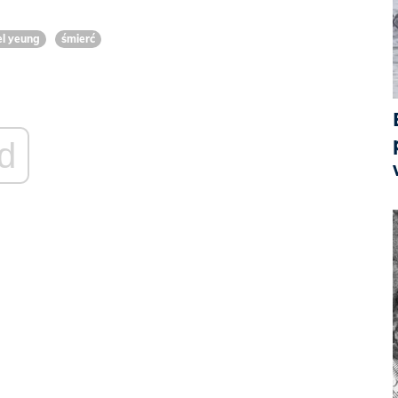
l yeung
śmierć
d