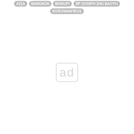
AZJA
BANGKOK
BISKUPI
BP JOSEPH ZHU BAOYU
KORONAWIRUS
ad