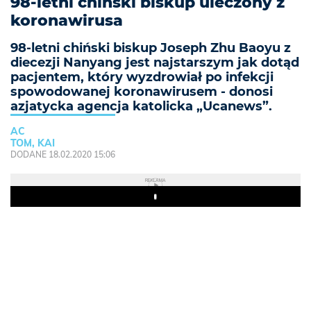
98-letni chiński biskup uleczony z
koronawirusa
98-letni chiński biskup Joseph Zhu Baoyu z
diecezji Nanyang jest najstarszym jak dotąd
pacjentem, który wyzdrowiał po infekcji
spowodowanej koronawirusem - donosi
azjatycka agencja katolicka „Ucanews”.
AC
TOM, KAI
DODANE 18.02.2020 15:06
REKLAMA
Play