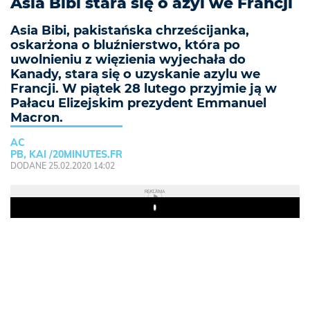
Asia Bibi stara się o azyl we Francji
Asia Bibi, pakistańska chrześcijanka,
oskarżona o bluźnierstwo, która po
uwolnieniu z więzienia wyjechała do
Kanady, stara się o uzyskanie azylu we
Francji. W piątek 28 lutego przyjmie ją w
Pałacu Elizejskim prezydent Emmanuel
Macron.
AC
PB, KAI /20MINUTES.FR
DODANE 25.02.2020 14:02
REKLAMA
Play