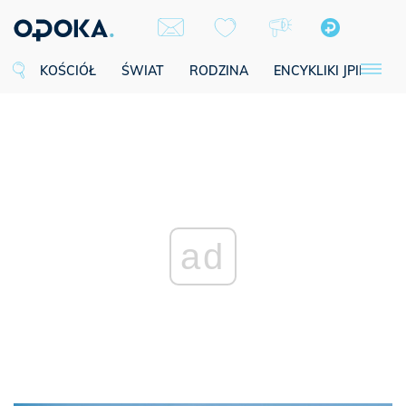
KOŚCIÓŁ
ŚWIAT
RODZINA
ENCYKLIKI JPII
SE
ad