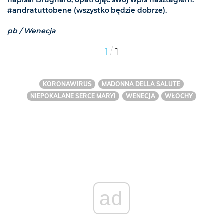
#andratuttobene (wszystko będzie dobrze).
pb / Wenecja
/
1
1
KORONAWIRUS
MADONNA DELLA SALUTE
NIEPOKALANE SERCE MARYI
WENECJA
WŁOCHY
ad