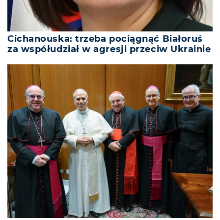
Cichanouska: trzeba pociągnąć Białoruś
za współudział w agresji przeciw Ukrainie