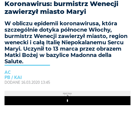
Koronawirus: burmistrz Wenecji
zawierzył miasto Maryi
W obliczu epidemii koronawirusa, która
szczególnie dotyka północne Włochy,
burmistrz Wenecji zawierzył miasto, region
wenecki i całą Italię Niepokalanemu Sercu
Maryi. Uczynił to 13 marca przez obrazem
Matki Bożej w bazylice Madonna della
Salute.
AC
PB / KAI
DODANE 16.03.2020 13:45
REKLAMA
Play