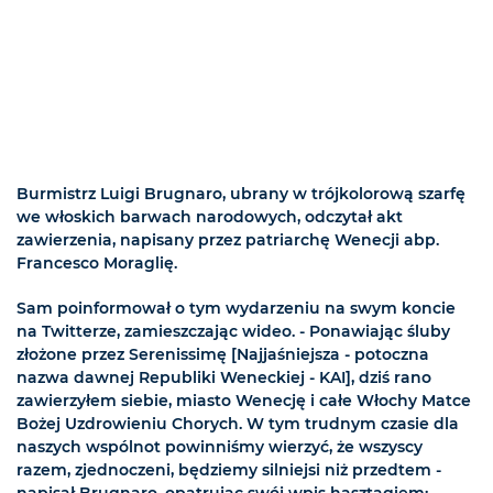
Burmistrz Luigi Brugnaro, ubrany w trójkolorową szarfę
we włoskich barwach narodowych, odczytał akt
zawierzenia, napisany przez patriarchę Wenecji abp.
Francesco Moraglię.
Sam poinformował o tym wydarzeniu na swym koncie
na Twitterze, zamieszczając wideo. - Ponawiając śluby
złożone przez Serenissimę [Najjaśniejsza - potoczna
nazwa dawnej Republiki Weneckiej - KAI], dziś rano
zawierzyłem siebie, miasto Wenecję i całe Włochy Matce
Bożej Uzdrowieniu Chorych. W tym trudnym czasie dla
naszych wspólnot powinniśmy wierzyć, że wszyscy
razem, zjednoczeni, będziemy silniejsi niż przedtem -
napisał Brugnaro, opatrując swój wpis hasztagiem: