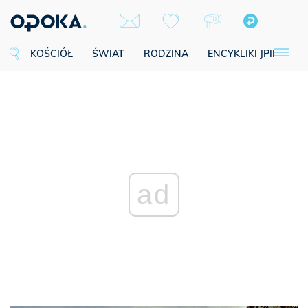
KOŚCIÓŁ
ŚWIAT
RODZINA
ENCYKLIKI JPII
SE
ad