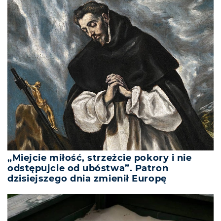
„Miejcie miłość, strzeżcie pokory i nie
odstępujcie od ubóstwa”. Patron
dzisiejszego dnia zmienił Europę