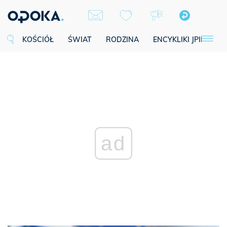
KOŚCIÓŁ
ŚWIAT
RODZINA
ENCYKLIKI JPII
SE
ad