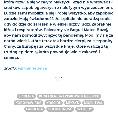
która rozwija się w całym Meksyku. Rząd nie wprowadził
środków zapobiegawczych z należytym wyprzedzeniem.
Ludzie sami mobilizują się i robią wszystko, aby zapobiec
zarazie. Mają świadomość, że szpitale nie poradzą sobie,
gdy dojdzie do zarażenie wielkiej liczby ludzi. Zabraknie
łóżek i respiratorów. Polecamy się Bogu i Matce Bożej,
aby nam pomógł zwyciężyć tę pandemię. Modlimy się za
naród włoski, które teraz tak bardzo cierpi, za Hiszpanię,
Chiny, za Europę i za wszystkie kraje, które walczą z tą
trudną epidemią, która powoduje wiele zakażeń i
śmierci.
źródło:
vaticannews.va
/
1
1
EPIDEMIA
KONFERENCJA EPISKOPATU MEKSYKU
KORONAWIRUS
KOŚCIÓŁ
MEKSYK
MODLITWA
PANDEMIA
SOLIDARNOŚĆ
WŁOCHY