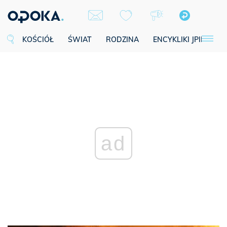
KOŚCIÓŁ
ŚWIAT
RODZINA
ENCYKLIKI JPII
SE
ad