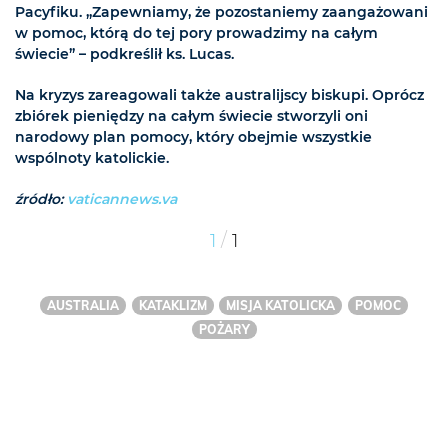
Pacyfiku. „Zapewniamy, że pozostaniemy zaangażowani
w pomoc, którą do tej pory prowadzimy na całym
świecie” – podkreślił ks. Lucas.
Na kryzys zareagowali także australijscy biskupi. Oprócz
zbiórek pieniędzy na całym świecie stworzyli oni
narodowy plan pomocy, który obejmie wszystkie
wspólnoty katolickie.
źródło:
vaticannews.va
/
1
1
AUSTRALIA
KATAKLIZM
MISJA KATOLICKA
POMOC
POŻARY