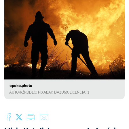
opoka.photo
AUTOR/ŹRÓDŁO: PIXABAY, DAZU59, LICENCJA: 1