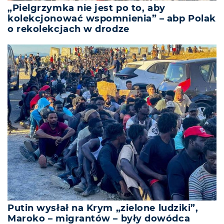
„Pielgrzymka nie jest po to, aby
kolekcjonować wspomnienia” – abp Polak
o rekolekcjach w drodze
Putin wysłał na Krym „zielone ludziki”,
Maroko – migrantów – były dowódca