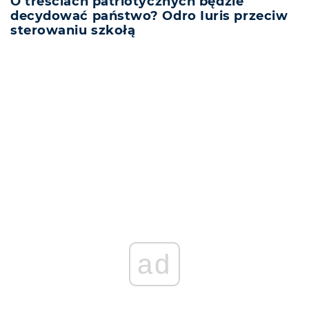
O treściach patriotycznych będzie
decydować państwo? Odro Iuris przeciw
sterowaniu szkołą
ad