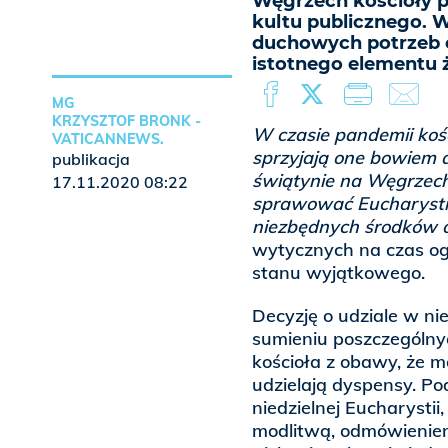
Węgrzech kościoły p
kultu publicznego. W
duchowych potrzeb o
istotnego elementu 
MG
KRZYSZTOF BRONK -
W czasie pandemii kośc
VATICANNEWS.
sprzyjają one bowiem 
publikacja
świątynie na Węgrzech
17.11.2020 08:22
sprawować Eucharystie
niezbędnych środków o
wytycznych na czas o
stanu wyjątkowego.
Decyzję o udziale w ni
sumieniu poszczególnyc
kościoła z obawy, że mog
udzielają dyspensy. Pod
niedzielnej Eucharysti
modlitwą, odmówieniem