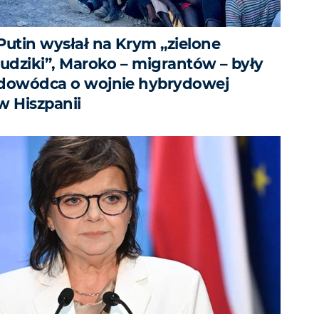
Putin wysłał na Krym „zielone
ludziki”, Maroko – migrantów – były
dowódca o wojnie hybrydowej
w Hiszpanii