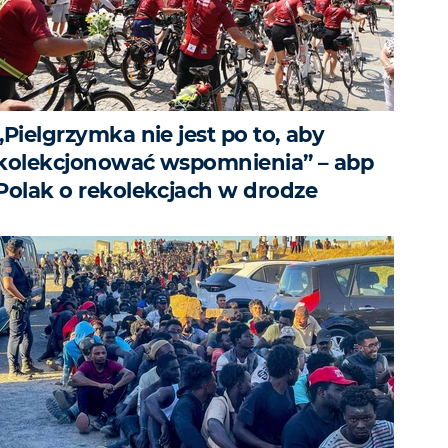
„Pielgrzymka nie jest po to, aby
kolekcjonować wspomnienia” – abp
Polak o rekolekcjach w drodze