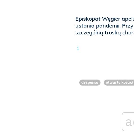
Episkopat Węgier apelu
ustania pandemii. Prz
szczególną troską chor
1
dyspensa
otwarte kościoł
a