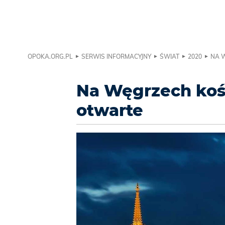
OPOKA.ORG.PL
SERWIS INFORMACYJNY
ŚWIAT
2020
NA 
Na Węgrzech kośc
otwarte