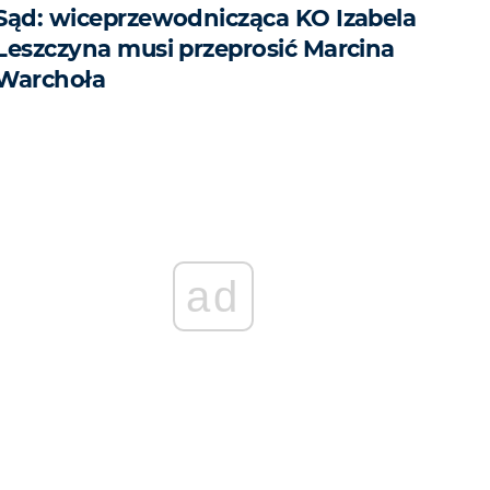
Sąd: wiceprzewodnicząca KO Izabela
Leszczyna musi przeprosić Marcina
Warchoła
ad