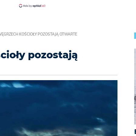
WĘGRZECH KOŚCIOŁY POZOSTAJĄ OTWARTE
ioły pozostają