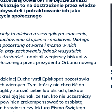
ozostaną otwarte i nie będzie zakazu
skazuje to na dostrzeżenie przez władze
bywateli i potraktowanie ich jako
życia społecznego
ioły to miejsca o szczególnym znaczeniu,
duchowemu skupieniu i modlitwie. Dlatego
 pozostaną otwarte i można w nich
, przy zachowaniu jednak wszystkich
strożności
– napisali węgierscy biskupi w
głoszonego przez prezydenta Orbana nowego
edzielnej Eucharystii Episkopat pozostawia
h wiernych. Tym, którzy nie chcą iść do
liby zarazić siebie lub bliskich, biskupi
kreślają jednak, że ten, kto nie uczestniczy
i, powinien zrekompensować to osobistą
 brewiarza czy lekturą Pisma Świętego.