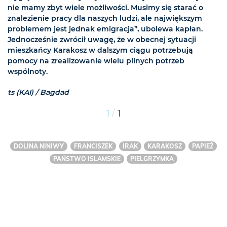
nie mamy zbyt wiele możliwości. Musimy się starać o
znalezienie pracy dla naszych ludzi, ale największym
problemem jest jednak emigracja”, ubolewa kapłan.
Jednocześnie zwrócił uwagę, że w obecnej sytuacji
mieszkańcy Karakosz w dalszym ciągu potrzebują
pomocy na zrealizowanie wielu pilnych potrzeb
wspólnoty.
ts (KAI) / Bagdad
/
1
1
DOLINA NINIWY
FRANCISZEK
IRAK
KARAKOSZ
PAPIEŻ
PAŃSTWO ISLAMSKIE
PIELGRZYMKA