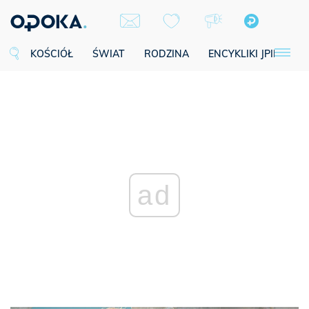
KOŚCIÓŁ
ŚWIAT
RODZINA
ENCYKLIKI JPII
SE
ad