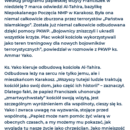
Według programu papieskiej wizyty Franciszek w
niedzielę 7 marca odwiedzi Al-Tahira, bazylikę
Niepokalanego Poczęcia NMP w Karakosz. Była ona
niemal całkowicie zburzona przez terrorystów „Państwa
Islamskiego”. Została już niemal całkowicie odbudowana
dzięki pomocy PKWP. „Bojownicy zniszczyli i ukradli
wszystkie krzyże. Plac wokół kościoła wykorzystywali
jako teren treningowy dla nowych bojowników
terrorystycznych”, powiedział w rozmowie z PKWP ks.
Ammar Yako.
Ks. Yako kieruje odbudową kościoła Al-Tahira.
Odbudowa leży na sercu nie tylko jemu, ale i
mieszkańcom Karakosz. „Wszyscy tutejsi ludzie traktują
kościół jako swój dom, jako część ich historii” – zaznaczył.
Dlatego fakt, że papież Franciszek uhonoruje
„zmartwychwstały” kościół swoją wizytą, jest
szczególnym wyróżnieniem dla wspólnoty, cieszy się ks.
Yako i zwraca uwagę na wyzwania, stojące przed
wspólnotą. „Papież może nam pomóc żyć wiarą w
obecnych czasach, a my możemy mu pokazać, jak
wygląda tu nasze życie jako chrześcijan. Jako mniejszość