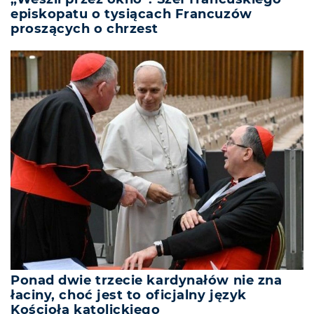
episkopatu o tysiącach Francuzów
proszących o chrzest
Ponad dwie trzecie kardynałów nie zna
łaciny, choć jest to oficjalny język
Kościoła katolickiego