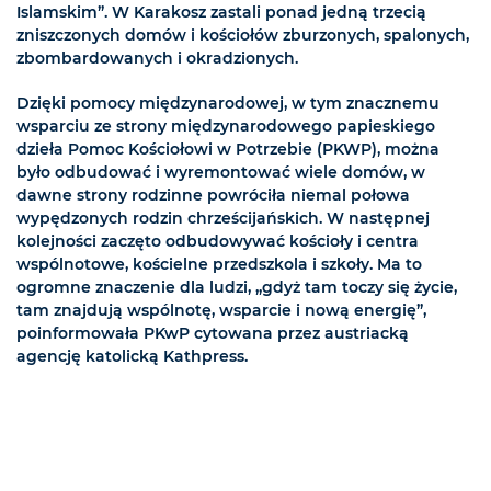
Islamskim”. W Karakosz zastali ponad jedną trzecią
zniszczonych domów i kościołów zburzonych, spalonych,
zbombardowanych i okradzionych.
Dzięki pomocy międzynarodowej, w tym znacznemu
wsparciu ze strony międzynarodowego papieskiego
dzieła Pomoc Kościołowi w Potrzebie (PKWP), można
było odbudować i wyremontować wiele domów, w
dawne strony rodzinne powróciła niemal połowa
wypędzonych rodzin chrześcijańskich. W następnej
kolejności zaczęto odbudowywać kościoły i centra
wspólnotowe, kościelne przedszkola i szkoły. Ma to
ogromne znaczenie dla ludzi, „gdyż tam toczy się życie,
tam znajdują wspólnotę, wsparcie i nową energię”,
poinformowała PKwP cytowana przez austriacką
agencję katolicką Kathpress.