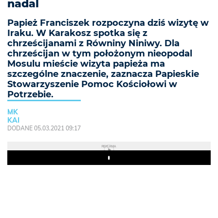
nadal
Papież Franciszek rozpoczyna dziś wizytę w
Iraku. W Karakosz spotka się z
chrześcijanami z Równiny Niniwy. Dla
chrześcijan w tym położonym nieopodal
Mosulu mieście wizyta papieża ma
szczególne znaczenie, zaznacza Papieskie
Stowarzyszenie Pomoc Kościołowi w
Potrzebie.
MK
KAI
DODANE 05.03.2021 09:17
REKLAMA
Play