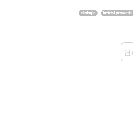
ekologia
kościół prawosł
a