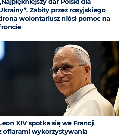
„Najpiękniejszy dar Polski dla
Ukrainy”. Zabity przez rosyjskiego
drona wolontariusz niósł pomoc na
froncie
Leon XIV spotka się we Francji
z ofiarami wykorzystywania