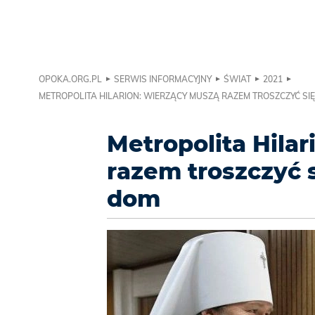
OPOKA.ORG.PL
SERWIS INFORMACYJNY
ŚWIAT
2021
METROPOLITA HILARION: WIERZĄCY MUSZĄ RAZEM TROSZCZYĆ S
Metropolita Hila
razem troszczyć 
dom