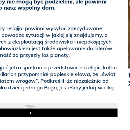
ący nie mogą być podzieleni, ale powinni
 o nasz wspólny dom.
cy religijni powinni wysyłać zdecydowane
 powadze sytuacji w jakiej się znajdujemy, o
ch z eksploatacją środowiska i niepokojących
obowiązkiem jest także apelowanie do liderów
ość za przyszły los planety.
 jutro spotkania przedstawicieli religii i kultur
ilarion przypomniał papieskie słowa, że „świat
iatem wrogów”. Podkreślił, że niezależnie od
ako dzieci jednego Boga, jesteśmy jedną wielką
REKLAMA
Play