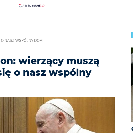
IĘ O NASZ WSPÓLNY DOM
rion: wierzący muszą
się o nasz wspólny