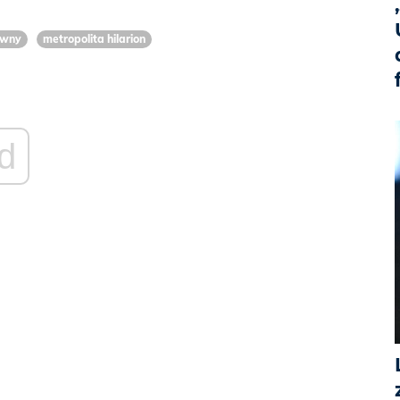
awny
metropolita hilarion
d