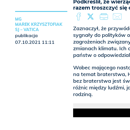
Podkreślił, że wierz
razem troszczyć się
MG
MAREK KRZYSZTOFIAK
Zaznaczył, że przywód
SJ – VATICA
sygnały do polityków o
publikacja
zagrożeniach związany
07.10.2021 11:11
zmianach klimatu. Ich 
państw o odpowiedzialn
Wobec mającego nastąpić
na temat braterstwa, H
bez braterstwa jest św
różnic między ludźmi, j
rodziną.