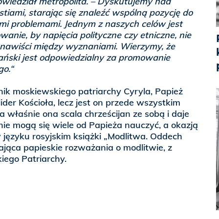
owiedział metropolita. – Dyskutujemy nad
iami, starając się znaleźć wspólną pozycję do
ymi problemami. Jednym z naszych celów jest
anie, by napięcia polityczne czy etniczne, nie
ienawiści między wyznaniami. Wierzymy, że
jański jest odpowiedzialny za promowanie
go.“
ik moskiewskiego patriarchy Cyryla, Papież
 lider Kościoła, lecz jest on przede wszystkim
a właśnie ona scala chrześcijan ze sobą i daje
nie mogą się wiele od Papieża nauczyć, a okazją
 języku rosyjskim książki „Modlitwa. Oddech
jąca papieskie rozważania o modlitwie, z
ego Patriarchy.