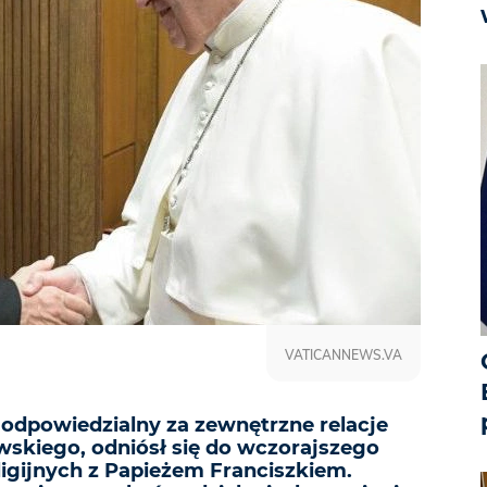
VATICANNEWS.VA
, odpowiedzialny za zewnętrzne relacje
wskiego, odniósł się do wczorajszego
ligijnych z Papieżem Franciszkiem.