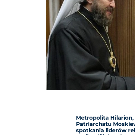
Metropolita Hilarion
Patriarchatu Moskie
spotkania liderów re