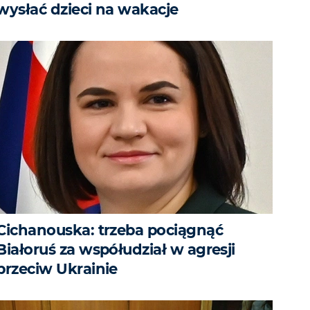
wysłać dzieci na wakacje
Cichanouska: trzeba pociągnąć
Białoruś za współudział w agresji
przeciw Ukrainie