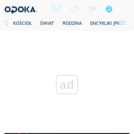
KOŚCIÓŁ
ŚWIAT
RODZINA
ENCYKLIKI JPII
SE
ad