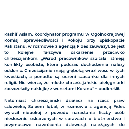
Kashif Aslam, koordynator programu w Ogólnokrajowej
Komisji Sprawiedliwości i Pokoju przy Episkopacie
Pakistanu, w rozmowie z agencją Fides zauważył, że jest
to kolejne fałszywe oskarżenie przeciwko
chrześcijankom. „Wśród pracowników szpitala istnieją
konflikty osobiste, która podczas dochodzenia należy
odsłonić. Chrześcijanie mają głęboką wrażliwość w tych
kwestiach, a ponadto są uczeni szacunku dla innych
religii. Nie wierzę, że młode chrześcijańskie pielęgniarki
zbezcześciły naklejkę z wersetami Koranu” – podkreślił.
Natomiast chrześcijański działacz na rzecz praw
człowieka, Saleem Iqbal, w rozmowie z agencją Fides
wyraził niepokój z powodu narastania liczby osób
niesłusznie oskarżonych w sprawach o bluźnierstwo i
przymusowe nawrócenia dziewcząt należących do