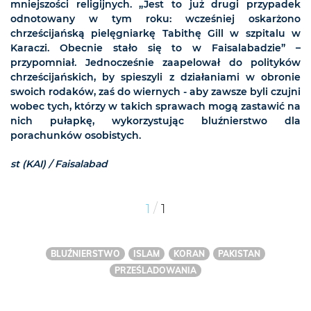
mniejszości religijnych. „Jest to już drugi przypadek
odnotowany w tym roku: wcześniej oskarżono
chrześcijańską pielęgniarkę Tabithę Gill w szpitalu w
Karaczi. Obecnie stało się to w Faisalabadzie” –
przypomniał. Jednocześnie zaapelował do polityków
chrześcijańskich, by spieszyli z działaniami w obronie
swoich rodaków, zaś do wiernych - aby zawsze byli czujni
wobec tych, którzy w takich sprawach mogą zastawić na
nich pułapkę, wykorzystując bluźnierstwo dla
porachunków osobistych.
st (KAI) / Faisalabad
/
1
1
BLUŹNIERSTWO
ISLAM
KORAN
PAKISTAN
PRZEŚLADOWANIA