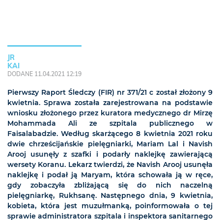
JR
KAI
DODANE 11.04.2021 12:19
Pierwszy Raport Śledczy (FIR) nr 371/21 c został złożony 9
kwietnia. Sprawa została zarejestrowana na podstawie
wniosku złożonego przez kuratora medycznego dr Mirzę
Mohammada Ali ze szpitala publicznego w
Faisalabadzie. Według skarżącego 8 kwietnia 2021 roku
dwie chrześcijańskie pielęgniarki, Mariam Lal i Navish
Arooj usunęły z szafki i podarły naklejkę zawierającą
wersety Koranu. Lekarz twierdzi, że Navish Arooj usunęła
naklejkę i podał ją Maryam, która schowała ją w ręce,
gdy zobaczyła zbliżającą się do nich naczelną
pielęgniarkę, Rukhsanę. Następnego dnia, 9 kwietnia,
kobieta, która jest muzułmanką, poinformowała o tej
sprawie administratora szpitala i inspektora sanitarnego