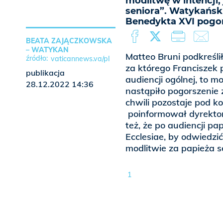
modlitwę w intencji,
seniora”. Watykański
Benedykta XVI pogor
BEATA ZAJĄCZKOWSKA
– WATYKAN
Matteo Bruni podkreślił
vaticannews.va/pl
za którego Franciszek 
publikacja
audiencji ogólnej, to m
28.12.2022 14:36
nastąpiło pogorszenie
chwili pozostaje pod ko
poinformował dyrektor 
też, że po audiencji pa
Ecclesiae, by odwiedzi
modlitwie za papieża s
1