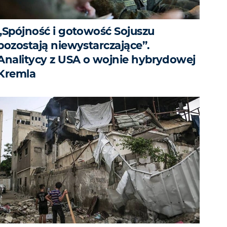
„Spójność i gotowość Sojuszu
pozostają niewystarczające”.
Analitycy z USA o wojnie hybrydowej
Kremla