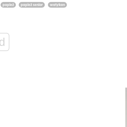
papież
papież senior
watykan
d