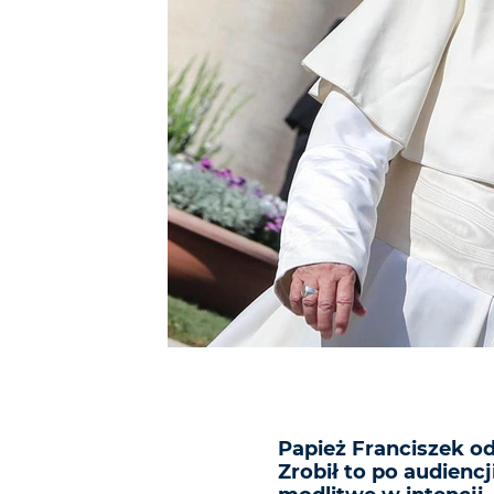
Papież Franciszek o
Zrobił to po audiencj