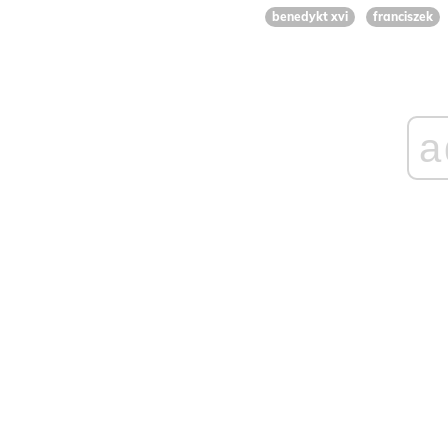
benedykt xvi
franciszek
a