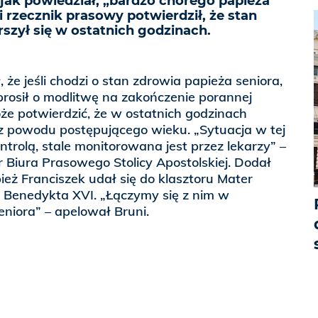
 jak powiedział, „bardzo chorego papieża
 rzecznik prasowy potwierdził, że stan
szył się w ostatnich godzinach.
, że jeśli chodzi o stan zdrowia papieża seniora,
prosił o modlitwę na zakończenie porannej
oże potwierdzić, że w ostatnich godzinach
 z powodu postępującego wieku. „Sytuacja w tej
ntrolą, stale monitorowana jest przez lekarzy” –
Biura Prasowego Stolicy Apostolskiej. Dodał
pież Franciszek udał się do klasztoru Mater
ć Benedykta XVI. „Łączymy się z nim w
eniora” – apelował Bruni.