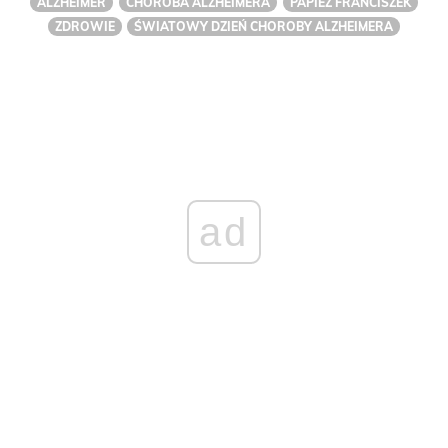
ALZHEIMER
CHOROBA ALZHEIMERA
PAPIEŻ FRANCISZEK
ZDROWIE
ŚWIATOWY DZIEŃ CHOROBY ALZHEIMERA
ad