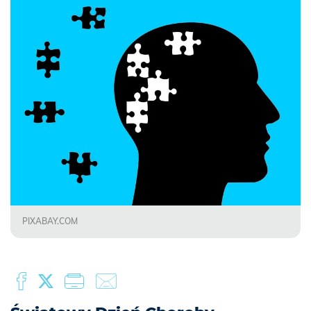
PIXABAY.COM