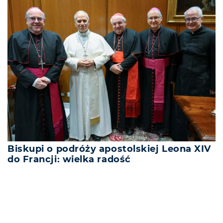
Biskupi o podróży apostolskiej Leona XIV
do Francji: wielka radość