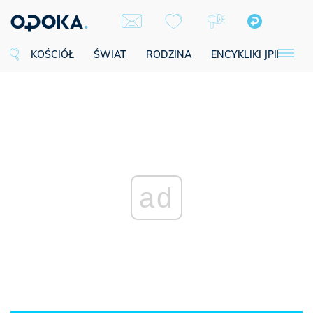
KOŚCIÓŁ
ŚWIAT
RODZINA
ENCYKLIKI JPII
SE
ad