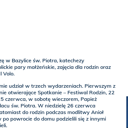
zę w Bazylice św. Piotra, katechezy
ickie pary małżeńskie, zajęcia dla rodzin oraz
l Volo.
mie udział w trzech wydarzeniach. Pierwszym z
ie otwierające Spotkanie – Festiwal Rodzin, 22
25 czerwca, w sobotę wieczorem, Papież
acu św. Piotra. W niedzielę 26 czerwca
atomiast do rodzin podczas modlitwy Anioł
 po powrocie do domu podzielili się z innymi
eli.