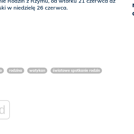
ie Rodzin z Rzymu, od wtorku 21 czerwca aż
ki w niedzielę 26 czerwca.
o
rodzina
watykan
światowe spotkanie rodzin
d