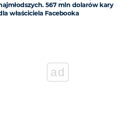
najmłodszych. 567 mln dolarów kary
dla właściciela Facebooka
ad