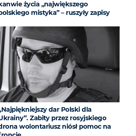
kanwie życia „największego
polskiego mistyka” – ruszyły zapisy
„Najpiękniejszy dar Polski dla
Ukrainy”. Zabity przez rosyjskiego
drona wolontariusz niósł pomoc na
froncie