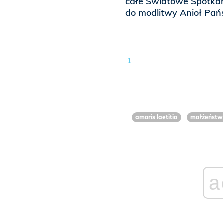
całe Światowe Spotkan
do modlitwy Anioł Pańs
1
amoris laetitia
małżeństw
a