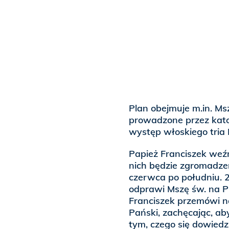
Plan obejmuje m.in. Ms
prowadzone przez katol
występ włoskiego tria I
Papież Franciszek weź
nich będzie zgromadzen
czerwca po południu. 
odprawi Mszę św. na Pl
Franciszek przemówi n
Pański, zachęcając, aby
tym, czego się dowiedzi