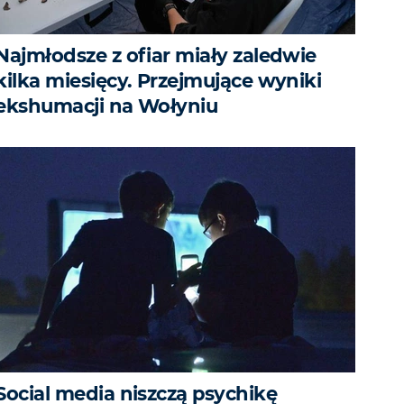
Najmłodsze z ofiar miały zaledwie
kilka miesięcy. Przejmujące wyniki
ekshumacji na Wołyniu
Social media niszczą psychikę