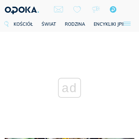
KOŚCIÓŁ
ŚWIAT
RODZINA
ENCYKLIKI JPII
SE
ad