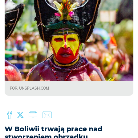
FOR. UNSPLASH.COM
W Boliwii trwają prace nad
stworzeniem obrządku