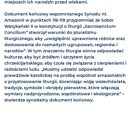
miejscach ich narodzin przed wiekami.
Dokument końcowy wspomnianego Synodu nt.
Amazonii w punktach 116-119 przypomniał, że Sobór
Watykański II w konstytucji o liturgii „Sacrosanctum
Concilium” stworzył warunki do pluralizmu
liturgicznego, aby „uwzględnić uprawnione różnice oraz
dostosowanie do rozmaitych ugrupowań, regionów i
narodów”. W tym znaczeniu liturgia winna odpowiadać
kulturze, aby być źródłem i szczytem życia
chrześcijańskiego, aby czuła się związana z cierpieniami i
radościami ludu. „Musimy udzielić odpowiedzi
prawdziwie katolickiej na prośbę wspólnot amazońskich
o przystosowanie liturgii, doceniając wizję wszechświata,
tradycje, symbole i obrzędy pierwotne, które włączają
wymiary nadprzyrodzone, wspólnotowe i ekologiczne” –
stwierdza synodalny dokument końcowy.