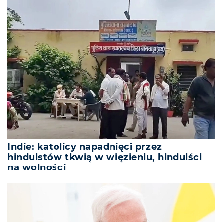
Indie: katolicy napadnięci przez
hinduistów tkwią w więzieniu, hinduiści
na wolności