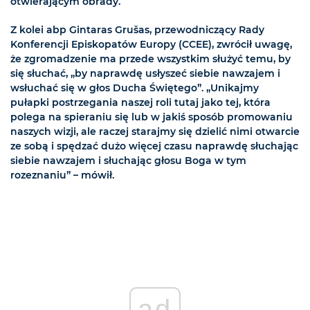
otwierającym obrady.
Z kolei abp Gintaras Grušas, przewodniczący Rady
Konferencji Episkopatów Europy (CCEE), zwrócił uwagę,
że zgromadzenie ma przede wszystkim służyć temu, by
się słuchać, „by naprawdę usłyszeć siebie nawzajem i
wsłuchać się w głos Ducha Świętego”. „Unikajmy
pułapki postrzegania naszej roli tutaj jako tej, która
polega na spieraniu się lub w jakiś sposób promowaniu
naszych wizji, ale raczej starajmy się dzielić nimi otwarcie
ze sobą i spędzać dużo więcej czasu naprawdę słuchając
siebie nawzajem i słuchając głosu Boga w tym
rozeznaniu” – mówił.
ad