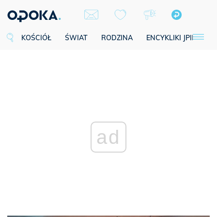
KOŚCIÓŁ
ŚWIAT
RODZINA
ENCYKLIKI JPII
SE
ad