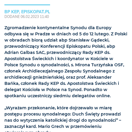
BP KEP, EPISKOPAT.PL
DODANE 06.02.2023 11:40
Zgromadzenie kontynentalne Synodu dla Europy
odbywa się w Pradze w dniach od 5 do 12 lutego. Z Polski
w obradach biorą udział: abp Stanisław Gądecki,
przewodniczący Konferencji Episkopatu Polski, abp
Adrian Galbas SAC, przewodniczący Rady KEP ds.
Apostolstwa Świeckich i koordynator w Kościele w
Polsce Synodu o synodalności, s. Mirona Turzyńska OSF,
członek Archidiecezjalnego Zespołu Synodalnego z
archidiecezji gnieźnieńskiej, oraz prof. Aleksander
Bańka, członek Rady KEP ds. Apostolstwa Świeckich i
delegat Kościoła w Polsce na Synod. Ponadto w
spotkaniu uczestniczy siedmiu delegatów online.
„Wyrażam przekonanie, które dojrzewało w miarę
postępu procesu synodalnego: Duch Święty prowadzi
nas do wytyczenia katolickiej drogi do synodalności” –
zaznaczył kard. Mario Grech w przemówieniu