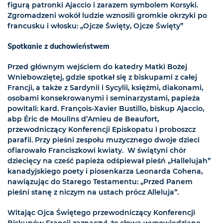
figurą patronki Ajaccio i zarazem symbolem Korsyki.
Zgromadzeni wokół ludzie wznosili gromkie okrzyki po
francusku i włosku: „Ojcze Święty, Ojcze Święty”
Spotkanie z duchowieństwem
Przed głównym wejściem do katedry Matki Bożej
Wniebowziętej, gdzie spotkał się z biskupami z całej
Francji, a także z Sardynii i Sycylii, księżmi, diakonami,
osobami konsekrowanymi i seminarzystami, papieża
powitali: kard. François-Xavier Bustillo, biskup Ajaccio,
abp Éric de Moulins d’Amieu de Beaufort,
przewodniczący Konferencji Episkopatu i proboszcz
parafii. Przy pieśni zespołu muzycznego dwoje dzieci
ofiarowało Franciszkowi kwiaty. W świątyni chór
dziecięcy na cześć papieża odśpiewał pieśń „Hallelujah”
kanadyjskiego poety i piosenkarza Leonarda Cohena,
nawiązując do Starego Testamentu: „Przed Panem
pieśni stanę z niczym na ustach prócz Alleluja”.
Witając Ojca Świętego przewodniczący Konferencji