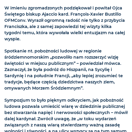
W imieniu zgromadzonych podziękował i powitał Ojca
Świętego biskup Ajaccio kard. François-Xavier Bustillo
OFMConv. Wyraził ogromną radość nie tylko z przybycia
Franciszka, ale z samej zapowiedzi tej wizyty kilka
tygodni temu, która wywołała wielki entuzjazm na całej
wyspie.
Spotkanie nt. pobożności ludowej w regionie
śródziemnomorskim „pozwoliło nam rozszerzyć wizję
świętości w miejscu publicznym” – powiedział mówca.
Zaznaczył, że była podróż do Hiszpanii, na Sycylię i
Sardynię i na południe Francji, „aby lepiej zrozumieć te
tradycje, będące częścią dziedzictwa naszych ziem,
omywanych Morzem Śródziemnym”.
Sympozjum to było pięknym odkryciem, jak pobożność
ludowa pozwala umieścić wiarę w dziedzinie publicznej
bez stwarzania napięć i nerwowości społecznych – mówił
dalej kardynał. Zwrócił uwagę, że „w toku wydarzeń
związanych z naszą wiarą stwierdzamy ważną zasadę
wolności i równości, a na ulicy wszyscy są na tym samym