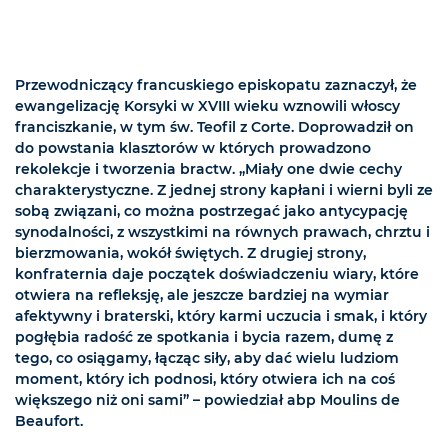
Przewodniczący francuskiego episkopatu zaznaczył, że
ewangelizację Korsyki w XVIII wieku wznowili włoscy
franciszkanie, w tym św. Teofil z Corte. Doprowadził on
do powstania klasztorów w których prowadzono
rekolekcje i tworzenia bractw. „Miały one dwie cechy
charakterystyczne. Z jednej strony kapłani i wierni byli ze
sobą związani, co można postrzegać jako antycypację
synodalności, z wszystkimi na równych prawach, chrztu i
bierzmowania, wokół świętych. Z drugiej strony,
konfraternia daje początek doświadczeniu wiary, które
otwiera na refleksję, ale jeszcze bardziej na wymiar
afektywny i braterski, który karmi uczucia i smak, i który
pogłębia radość ze spotkania i bycia razem, dumę z
tego, co osiągamy, łącząc siły, aby dać wielu ludziom
moment, który ich podnosi, który otwiera ich na coś
większego niż oni sami” – powiedział abp Moulins de
Beaufort.