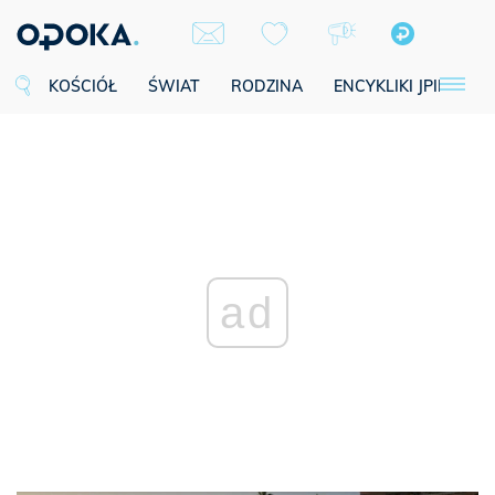
KOŚCIÓŁ
ŚWIAT
RODZINA
ENCYKLIKI JPII
SE
ad