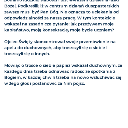
pomimo ludzkiej słabości i jest wyrazem działania łaski
Bożej. Podkreślił, iż w centrum działań duszpasterskich
zawsze musi być Pan Bóg. Nie oznacza to uciekania od
odpowiedzialności za naszą pracę. W tym kontekście
wskazał na zasadnicze pytanie: jak przeżywam moje
kapłaństwo, moją konsekrację, moje bycie uczniem?
Ojciec Święty skoncentrował swoje przemówienie na
apelu do duchownych, aby troszczyli się o siebie i
troszczyli się o innych.
Mówiąc o trosce o siebie papież wskazał duchownym, że
każdego dnia trzeba odnawiać radość ze spotkania z
Bogiem, w każdej chwili trzeba na nowo wsłuchiwać się
w Jego głos i postanowić za Nim pójść.