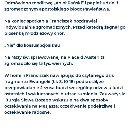
Odmówiono modlitwę „Anioł Pański” i papież udzielił
zgromadzonym apostolskiego błogosławieństwa.
Na koniec spotkania Franciszek pozdrawiał
indywidualnie zgromadzonych. Przed katedrą żegnał go
piosenką młodzieżowy chór.
„Nie” dla konsumpcjonizmu
Na Mszy św. sprawowanej na Place d’Austerlitz
zgromadziło się 15 tys. wiernych.
W homilii Franciszek nawiązując do czytanego dziś
fragmentu Ewangelii (Łk 3, 10-18) podkreślił, że
przepowiadanie Jezusa budzi szczególny odzew u ludzi
ostatnich i wykluczonych, budząc sumienia. Zauważył, iż
liturgia Słowa Bożego wskazuje na dwa sposoby
oczekiwania na Mesjasza: oczekiwanie podejrzliwe i
oczekiwanie radosne.