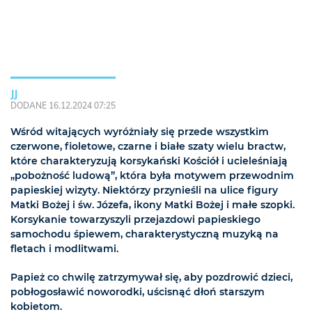
JJ
DODANE 16.12.2024 07:25
Wśród witających wyróżniały się przede wszystkim
czerwone, fioletowe, czarne i białe szaty wielu bractw,
które charakteryzują korsykański Kościół i ucieleśniają
„pobożność ludową”, która była motywem przewodnim
papieskiej wizyty. Niektórzy przynieśli na ulice figury
Matki Bożej i św. Józefa, ikony Matki Bożej i małe szopki.
Korsykanie towarzyszyli przejazdowi papieskiego
samochodu śpiewem, charakterystyczną muzyką na
fletach i modlitwami.
Papież co chwilę zatrzymywał się, aby pozdrowić dzieci,
pobłogosławić noworodki, uścisnąć dłoń starszym
kobietom.