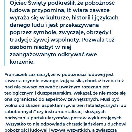
Ojciec Święty podkreślił, że pobożność
ludowa przypomina, iż wiara zawsze
wyraża się w kulturze, historii i językach
danego ludu i jest przekazywana
poprzez symbole, zwyczaje, obrzędy i
tradycje żywej wspólnoty. Pozwala też
osobom niezbyt w niej
zaangażowanym odkrywać swe
korzenie.
Franciszek zaznaczył, że w pobożności ludowej jest
zawarta czynnie ewangelizująca siła, chociaż trzeba też
nad nią zawsze czuwać z uważnym rozeznaniem
teologicznym i duszpasterskim. Wskazał, że nie może się
ona ograniczać do aspektów zewnętrznych. Musi być
wolna od skażeń aspektami „wierzeń fatalistycznych lub
zabobonnych” czy instrumentalizacji służących
podsycaniu partykularyzmów, postaw wykluczających.
„Wszystko to nie odpowiada chrześcijańskiemu duchowi
pobożności ludowej i wzywa wszystkich, a zwłaszcza