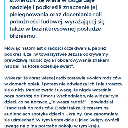
stwierdził, że wiara w Boga daje
nadzieję i podkreślił znaczenie jej
pielęgnowania oraz doceniania roli
pobożności ludowej, wyrażającej się
także w bezinteresownej posłudze
bliźniemu.
Mówiąc natomiast o radości oczekiwania, papież
podkreślił, że „w towarzystwie Jezusa odkrywamy
prawdziwą radość życia i obdarowywania znakami
nadziei, na które oczekuje świat”.
Wskazał, że coraz więcej osób zostawia swoich rodziców
w domach opieki i potem nie odwiedza ich i nie troszczy
się o nich. Papież zwrócił uwagę, że nigdy wcześniej,
poza podróżą do Timoru Wschodniego, nie widział tyle
dzieci, co na Korsyce. „To wasza radość” – powiedział
Franciszek do rodziców. Dodał także, iż czasem na
audiencjach spotyka dzieci z Ukrainy. One zapomniały
się uśmiechać. W tym kontekście Ojciec Święty zwrócił
uwagę na pilną potrzebę pokoju w tym kraju.