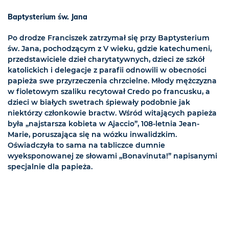
Baptysterium św. Jana
Po drodze Franciszek zatrzymał się przy Baptysterium
św. Jana, pochodzącym z V wieku, gdzie katechumeni,
przedstawiciele dzieł charytatywnych, dzieci ze szkół
katolickich i delegacje z parafii odnowili w obecności
papieża swe przyrzeczenia chrzcielne. Młody mężczyzna
w fioletowym szaliku recytował Credo po francusku, a
dzieci w białych swetrach śpiewały podobnie jak
niektórzy członkowie bractw. Wśród witających papieża
była „najstarsza kobieta w Ajaccio”, 108-letnia Jean-
Marie, poruszająca się na wózku inwalidzkim.
Oświadczyła to sama na tabliczce dumnie
wyeksponowanej ze słowami „Bonavinuta!” napisanymi
specjalnie dla papieża.