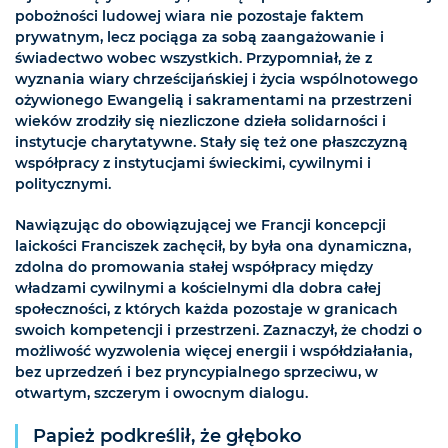
pobożności ludowej wiara nie pozostaje faktem
prywatnym, lecz pociąga za sobą zaangażowanie i
świadectwo wobec wszystkich. Przypomniał, że z
wyznania wiary chrześcijańskiej i życia wspólnotowego
ożywionego Ewangelią i sakramentami na przestrzeni
wieków zrodziły się niezliczone dzieła solidarności i
instytucje charytatywne. Stały się też one płaszczyzną
współpracy z instytucjami świeckimi, cywilnymi i
politycznymi.
Nawiązując do obowiązującej we Francji koncepcji
laickości Franciszek zachęcił, by była ona dynamiczna,
zdolna do promowania stałej współpracy między
władzami cywilnymi a kościelnymi dla dobra całej
społeczności, z których każda pozostaje w granicach
swoich kompetencji i przestrzeni. Zaznaczył, że chodzi o
możliwość wyzwolenia więcej energii i współdziałania,
bez uprzedzeń i bez pryncypialnego sprzeciwu, w
otwartym, szczerym i owocnym dialogu.
Papież podkreślił, że głęboko