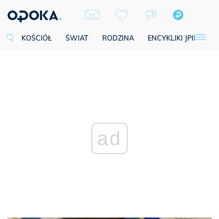
KOŚCIÓŁ
ŚWIAT
RODZINA
ENCYKLIKI JPII
SE
ad