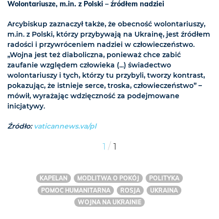
Wolontariusze, m.in. z Polski – źródłem nadziei
Arcybiskup zaznaczył także, że obecność wolontariuszy,
m.in. z Polski, którzy przybywają na Ukrainę, jest źródłem
radości i przywróceniem nadziei w człowieczeństwo.
„Wojna jest też diaboliczna, ponieważ chce zabić
zaufanie względem człowieka (...) świadectwo
wolontariuszy i tych, którzy tu przybyli, tworzy kontrast,
pokazując, że istnieje serce, troska, człowieczeństwo” –
mówił, wyrażając wdzięczność za podejmowane
inicjatywy.
Źródło:
vaticannews.va/pl
/
1
1
KAPELAN
MODLITWA O POKÓJ
POLITYKA
POMOC HUMANITARNA
ROSJA
UKRAINA
WOJNA NA UKRAINIE