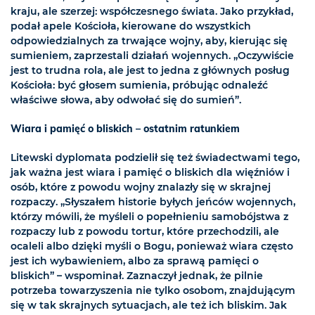
kraju, ale szerzej: współczesnego świata. Jako przykład,
podał apele Kościoła, kierowane do wszystkich
odpowiedzialnych za trwające wojny, aby, kierując się
sumieniem, zaprzestali działań wojennych. „Oczywiście
jest to trudna rola, ale jest to jedna z głównych posług
Kościoła: być głosem sumienia, próbując odnaleźć
właściwe słowa, aby odwołać się do sumień”.
Wiara i pamięć o bliskich – ostatnim ratunkiem
Litewski dyplomata podzielił się też świadectwami tego,
jak ważna jest wiara i pamięć o bliskich dla więźniów i
osób, które z powodu wojny znalazły się w skrajnej
rozpaczy. „Słyszałem historie byłych jeńców wojennych,
którzy mówili, że myśleli o popełnieniu samobójstwa z
rozpaczy lub z powodu tortur, które przechodzili, ale
ocaleli albo dzięki myśli o Bogu, ponieważ wiara często
jest ich wybawieniem, albo za sprawą pamięci o
bliskich” – wspominał. Zaznaczył jednak, że pilnie
potrzeba towarzyszenia nie tylko osobom, znajdującym
się w tak skrajnych sytuacjach, ale też ich bliskim. Jak