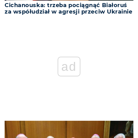
Cichanouska: trzeba pociągnąć Białoruś
za współudział w agresji przeciw Ukrainie
ad