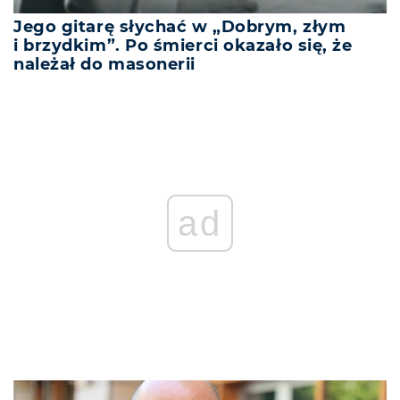
Jego gitarę słychać w „Dobrym, złym
i brzydkim”. Po śmierci okazało się, że
należał do masonerii
ad