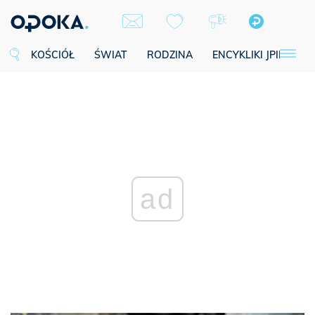
KOŚCIÓŁ
ŚWIAT
RODZINA
ENCYKLIKI JPII
SE
ad