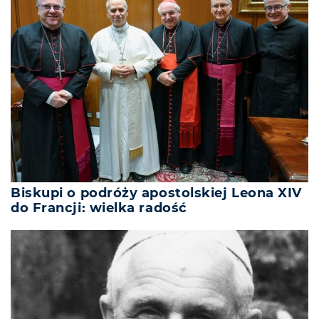
Biskupi o podróży apostolskiej Leona XIV
do Francji: wielka radość