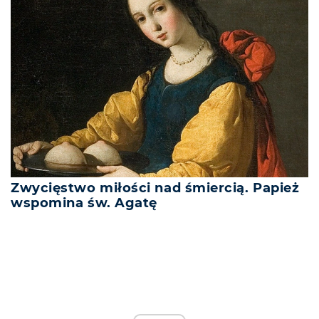
Zwycięstwo miłości nad śmiercią. Papież
wspomina św. Agatę