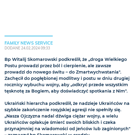
FAMILY NEWS SERVICE
DODANE 24.02.2024 09:33
Bp Witalij Skomarowski podkreślił, że „droga Wielkiego
Postu prowadzi przez ból i cierpienie, ale zawsze
prowadzi do nowego świtu – do Zmartwychwstania".
Zachęcił do pogłębionej modlitwy i postu w dniu drugiej
rocznicy wybuchu wojny, aby „odkryć przede wszystkim
tęsknotę za Bogiem, aby doświadczyć spotkania z Nim".
Ukraiński hierarcha podkreślił, że nadzieje Ukraińców na
szybkie zakończenie rosyjskiej agresji nie spełniły się.
„Nasza Ojczyzna nadal dźwiga ciężar wojny, a wielu
Ukraińców opłakuje śmierć swoich bliskich i czeka
przynajmniej na wiadomości od jeńców lub zaginionych"
– zaznaczył bp Skomarowski w orędziu.