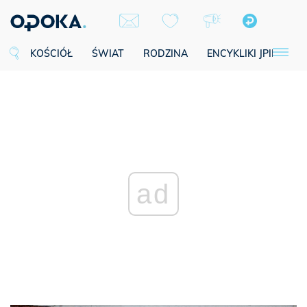
KOŚCIÓŁ
ŚWIAT
RODZINA
ENCYKLIKI JPII
SE
ad