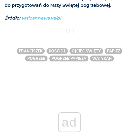
do przygotowań do Mszy Świętej pogrzebowej.
Źródło:
vaticannews.va/pl
/
1
1
FRANCISZEK
KOŚCIÓŁ
OJCIEC ŚWIĘTY
PAPIEŻ
POGRZEB
POGRZEB PAPIEŻA
WATYKAN
ad