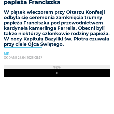
papieża Franciszka
W piątek wieczorem przy Ołtarzu Konfesji
odbyła się ceremonia zamknięcia trumny
papieża Franciszka pod przewodnictwem
kardynała kamerlinga Farrella. Obecni byli
także niektórzy członkowie rodziny papieża.
W nocy Kapituła Bazyliki św. Piotra czuwała
przy ciele Ojca Świętego.
MK
DODANE 26.04.2025 08:17
REKLAMA
Play